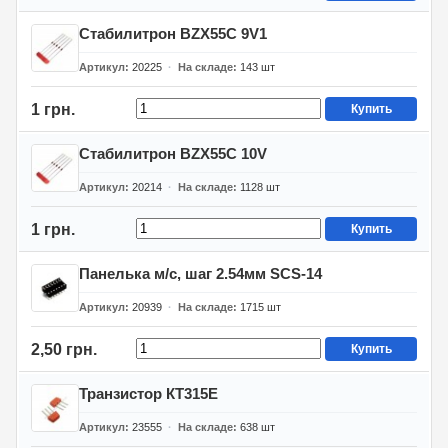
Стабилитрон BZX55C 9V1
Артикул
20225
На складе
143
шт
1 грн.
Купить
Стабилитрон BZX55C 10V
Артикул
20214
На складе
1128
шт
1 грн.
Купить
Панелька м/с, шаг 2.54мм SCS-14
Артикул
20939
На складе
1715
шт
2,50 грн.
Купить
Транзистор КТ315Е
Артикул
23555
На складе
638
шт