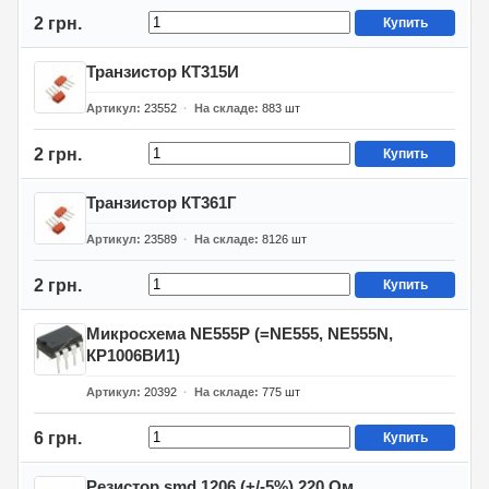
2 грн.
Купить
Транзистор КТ315И
Артикул
23552
На складе
883
шт
2 грн.
Купить
Транзистор КТ361Г
Артикул
23589
На складе
8126
шт
2 грн.
Купить
Микросхема NE555P (=NE555, NE555N,
КР1006ВИ1)
Артикул
20392
На складе
775
шт
6 грн.
Купить
Резистор smd 1206 (+/-5%) 220 Ом