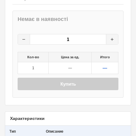
Немає в наявності
24
грн.
0
грн.
−
+
Кол-во
Цена за ед.
Итого
—
1
—
Купить
Характеристики
Тип
Описание