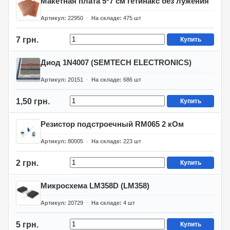
Макетная плата 5*7 см гетинакс без лужения
Артикул
22950
На складе
475
шт
7 грн.
Купить
Диод 1N4007 (SEMTECH ELECTRONICS)
Артикул
20151
На складе
686
шт
1,50 грн.
Купить
Резистор подстроечный RM065 2 кОм
Артикул
80005
На складе
223
шт
2 грн.
Купить
Микросхема LM358D (LM358)
Артикул
20729
На складе
4
шт
5 грн.
Купить