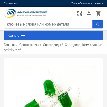
Страницы
Язык
Связаться с нами
Поиск компонентов
Каталог
Главная
/
Светотехника
/
Светодиоды
/
Светодиод 10мм зеленый
диффузный