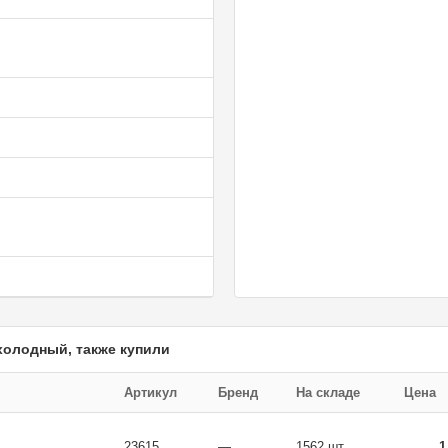
холодный, также купили
Артикул
Бренд
На складе
Цена
23615
—
1562 шт
1