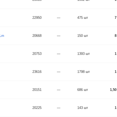
22950
—
475 шт
7
 Lm
20668
—
150 шт
8
20753
—
1393 шт
1
23616
—
1798 шт
1
20151
—
686 шт
1,50
20225
—
143 шт
1