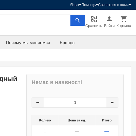
Язык
Помощь
Связаться с нами
Сравнить
Войти
Корзина
Почему мы меняемся
Бренды
одный
Немає в наявності
0,80
грн.
0
грн.
−
+
Кол-во
Цена за ед.
Итого
—
1
—