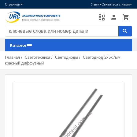
Страницы
Язык
Связаться с нами
Поиск компонентов
Каталог
Главная
/
Светотехника
/
Светодиоды
/
Светодиод 2х5х7мм
красный диффузный