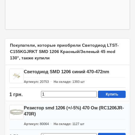
Покупатели, которые приобрели Светодиод LTST-
C155KGJRKT SMD 1206 Красный/Зеленый 45 mcd
130°, также купили
Светодиод SMD 1206 синий 470-472nm
Артикул
20753
На складе
1393
шт
1 грн.
Купить
Резистор smd 1206 (+/-5%) 470 Ом (RC1206JR-
470R)
Артикул
80064
На складе
1127
шт