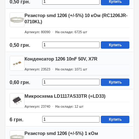
0,50 грн.
Купить
Резистор smd 1206 (+/-5%) 10 кОм (RC1206JR-
0710KL)
Артикул
80090
На складе
6725
шт
0,50 грн.
Купить
Конденсатор 1206 10nF 50V, X7R
Артикул
23523
На складе
1071
шт
0,60 грн.
Купить
Микросхема LD1117AS33TR (=LD33)
Артикул
23740
На складе
12
шт
6 грн.
Купить
Резистор smd 1206 (+/-5%) 1 кОм