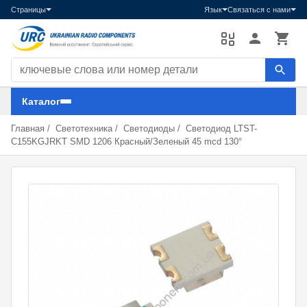
Страницы
Язык
Связаться с нами
Поиск компонентов
Каталог
Главная
/
Светотехника
/
Светодиоды
/
Светодиод LTST-
C155KGJRKT SMD 1206 Красный/Зеленый 45 mcd 130°