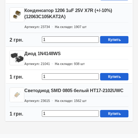
Конденсатор 1206 1uF 25V X7R (+/-10%)
(12063C105KAT2A)
Артикул
23734
На складе
1907
шт
2 грн.
Купить
Диод 1N4148WS
Артикул
21041
На складе
938
шт
1 грн.
Купить
Светодиод SMD 0805 белый HT17-2102UWC
Артикул
23615
На складе
1562
шт
1 грн.
Купить