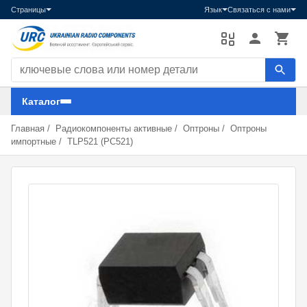
Страницы
Язык
Связаться с нами
Поиск компонентов
Каталог
Главная
/
Радиокомпоненты активные
/
Оптроны
/
Оптроны
импортные
/
TLP521 (PC521)