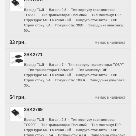
Бренд
FUJI
Вага г.
2.8
Тип корпусу транзистора
TO220F
Тип транзистора
Польовий
Тип монтажу
DIP
Структура
МОП n-канальний
Напруга сток-витік
500В
Струм стоку
6А
Потужність
30Вт
Заводська упаковка
50шт.
33 грн.
Немає в наявності
2SK2771
Бренд
FUJI
Вага г.
7
Тип корпусу транзистора
TO3PF
Тип транзистора
Польовий
Тип монтажу
DIP
Структура
МОП n-канальний
Напруга сток-витік
900В
Струм стоку
9А
Потужність
100Вт
Заводська упаковка
30шт.
54 грн.
Немає в наявності
2SK2769
Бренд
FUJI
Вага г.
2.8
Тип корпусу транзистора
TO220F
Тип транзистора
Польовий
Тип монтажу
DIP
Структура
МОП n-канальний
Напруга сток-витік
900В
Струм стоку
3.5А
Потужність
40Вт
Заводська упаковка