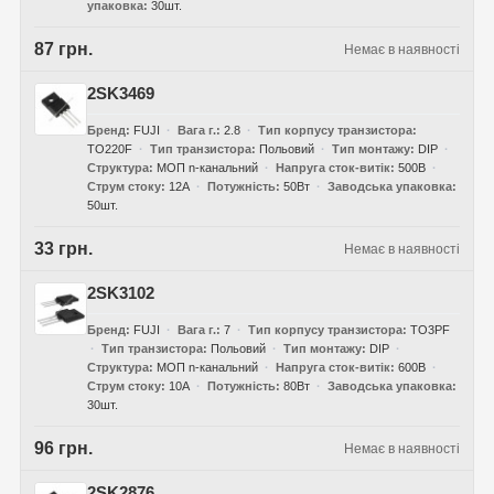
упаковка
30шт.
87 грн.
Немає в наявності
2SK3469
Бренд
FUJI
Вага г.
2.8
Тип корпусу транзистора
TO220F
Тип транзистора
Польовий
Тип монтажу
DIP
Структура
МОП n-канальний
Напруга сток-витік
500В
Струм стоку
12А
Потужність
50Вт
Заводська упаковка
50шт.
33 грн.
Немає в наявності
2SK3102
Бренд
FUJI
Вага г.
7
Тип корпусу транзистора
TO3PF
Тип транзистора
Польовий
Тип монтажу
DIP
Структура
МОП n-канальний
Напруга сток-витік
600В
Струм стоку
10А
Потужність
80Вт
Заводська упаковка
30шт.
96 грн.
Немає в наявності
2SK2876