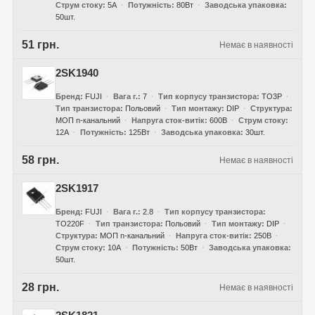
Струм стоку
5А
Потужність
80Вт
Заводська упаковка
50шт.
51 грн.
Немає в наявності
2SK1940
Бренд
FUJI
Вага г.
7
Тип корпусу транзистора
TO3P
Тип транзистора
Польовий
Тип монтажу
DIP
Структура
МОП n-канальний
Напруга сток-витік
600В
Струм стоку
12А
Потужність
125Вт
Заводська упаковка
30шт.
58 грн.
Немає в наявності
2SK1917
Бренд
FUJI
Вага г.
2.8
Тип корпусу транзистора
TO220F
Тип транзистора
Польовий
Тип монтажу
DIP
Структура
МОП n-канальний
Напруга сток-витік
250В
Струм стоку
10А
Потужність
50Вт
Заводська упаковка
50шт.
28 грн.
Немає в наявності