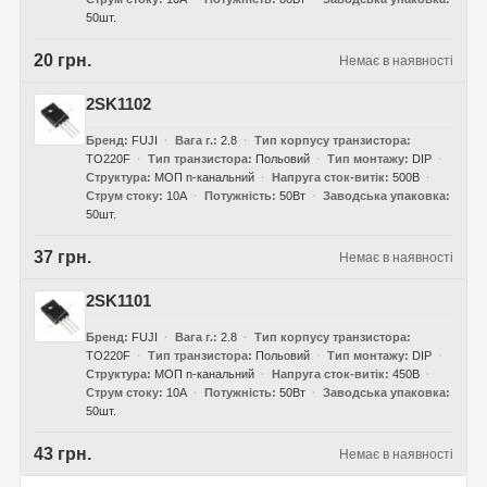
50шт.
20 грн.
Немає в наявності
2SK1102
Бренд
FUJI
Вага г.
2.8
Тип корпусу транзистора
TO220F
Тип транзистора
Польовий
Тип монтажу
DIP
Структура
МОП n-канальний
Напруга сток-витік
500В
Струм стоку
10А
Потужність
50Вт
Заводська упаковка
50шт.
37 грн.
Немає в наявності
2SK1101
Бренд
FUJI
Вага г.
2.8
Тип корпусу транзистора
TO220F
Тип транзистора
Польовий
Тип монтажу
DIP
Структура
МОП n-канальний
Напруга сток-витік
450В
Струм стоку
10А
Потужність
50Вт
Заводська упаковка
50шт.
43 грн.
Немає в наявності