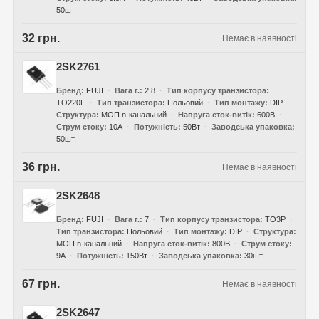
50шт.
32 грн.
Немає в наявності
2SK2761
Бренд
FUJI
Вага г.
2.8
Тип корпусу транзистора
TO220F
Тип транзистора
Польовий
Тип монтажу
DIP
Структура
МОП n-канальний
Напруга сток-витік
600В
Струм стоку
10А
Потужність
50Вт
Заводська упаковка
50шт.
36 грн.
Немає в наявності
2SK2648
Бренд
FUJI
Вага г.
7
Тип корпусу транзистора
TO3P
Тип транзистора
Польовий
Тип монтажу
DIP
Структура
МОП n-канальний
Напруга сток-витік
800В
Струм стоку
9А
Потужність
150Вт
Заводська упаковка
30шт.
67 грн.
Немає в наявності
2SK2647