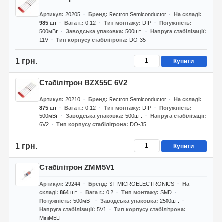
Артикул
20205
Бренд
Rectron Semiconductor
На складі
985
шт
Вага г.
0.12
Тип монтажу
DIP
Потужність
500мВт
Заводська упаковка
500шт.
Напруга стабілізації
11V
Тип корпусу стабілітрона
DO-35
1 грн.
Купити
Стабілітрон BZX55C 6V2
Артикул
20210
Бренд
Rectron Semiconductor
На складі
875
шт
Вага г.
0.12
Тип монтажу
DIP
Потужність
500мВт
Заводська упаковка
500шт.
Напруга стабілізації
6V2
Тип корпусу стабілітрона
DO-35
1 грн.
Купити
Стабілітрон ZMM5V1
Артикул
29244
Бренд
ST MICROELECTRONICS
На
складі
864
шт
Вага г.
0.2
Тип монтажу
SMD
Потужність
500мВт
Заводська упаковка
2500шт.
Напруга стабілізації
5V1
Тип корпусу стабілітрона
MiniMELF