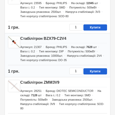
Артикул
23595
Бренд
PHILIPS
На складі
11945
шт
Вага г.
0.2
Тип монтажу
SMD
Потужність
500мВт
Заводська упаковка
2500шт.
Напруга стабілізації
3V3
Тип корпусу стабілітрона
SOD-80
1 грн.
Купити
Стабілітрон BZX79-C2V4
Артикул
21307
Бренд
PHILIPS
На складі
7628
шт
Вага г.
0.2
Тип монтажу
DIP
Потужність
500мВт
Заводська упаковка
10000шт.
Напруга стабілізації
2V4
Тип корпусу стабілітрона
DO-35
1 грн.
Купити
Стабілітрон ZMM3V9
Артикул
28251
Бренд
DIOTEC SEMICONDUCTOR
На
складі
7128
шт
Вага г.
0.2
Тип монтажу
SMD
Потужність
500мВт
Заводська упаковка
2500шт.
Напруга стабілізації
3V9
Тип корпусу стабілітрона
SOD-
80