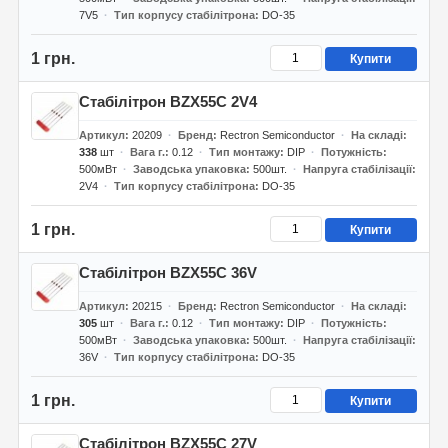
7V5
Тип корпусу стабілітрона
DO-35
1 грн.
Купити
Стабілітрон BZX55C 2V4
Артикул
20209
Бренд
Rectron Semiconductor
На складі
338
шт
Вага г.
0.12
Тип монтажу
DIP
Потужність
500мВт
Заводська упаковка
500шт.
Напруга стабілізації
2V4
Тип корпусу стабілітрона
DO-35
1 грн.
Купити
Стабілітрон BZX55C 36V
Артикул
20215
Бренд
Rectron Semiconductor
На складі
305
шт
Вага г.
0.12
Тип монтажу
DIP
Потужність
500мВт
Заводська упаковка
500шт.
Напруга стабілізації
36V
Тип корпусу стабілітрона
DO-35
1 грн.
Купити
Стабілітрон BZX55C 27V