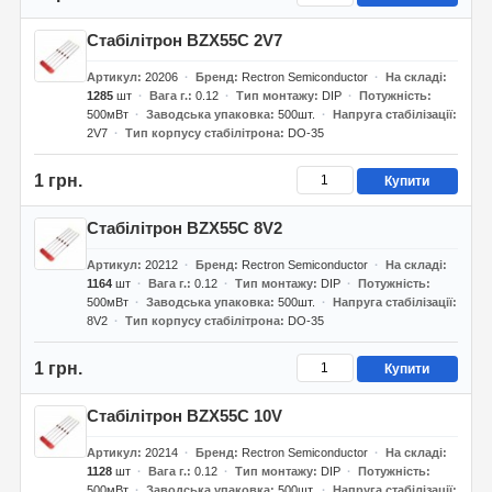
Стабілітрон BZX55C 2V7
Артикул
20206
Бренд
Rectron Semiconductor
На складі
1285
шт
Вага г.
0.12
Тип монтажу
DIP
Потужність
500мВт
Заводська упаковка
500шт.
Напруга стабілізації
2V7
Тип корпусу стабілітрона
DO-35
1 грн.
Купити
Стабілітрон BZX55C 8V2
Артикул
20212
Бренд
Rectron Semiconductor
На складі
1164
шт
Вага г.
0.12
Тип монтажу
DIP
Потужність
500мВт
Заводська упаковка
500шт.
Напруга стабілізації
8V2
Тип корпусу стабілітрона
DO-35
1 грн.
Купити
Стабілітрон BZX55C 10V
Артикул
20214
Бренд
Rectron Semiconductor
На складі
1128
шт
Вага г.
0.12
Тип монтажу
DIP
Потужність
500мВт
Заводська упаковка
500шт.
Напруга стабілізації