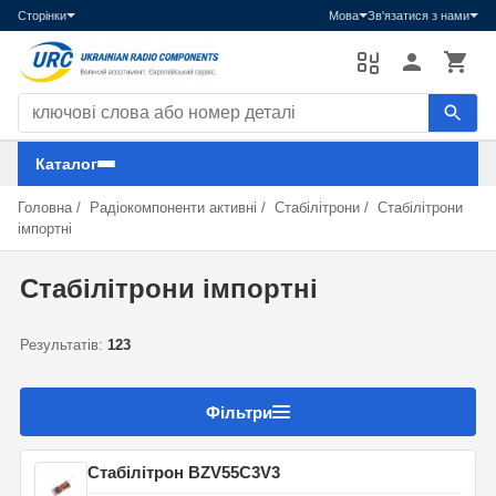
Сторінки
Мова
Зв'язатися з нами
Пошук компонентів
Каталог
Головна
/
Радіокомпоненти активні
/
Стабілітрони
/
Стабілітрони
імпортні
Стабілітрони імпортні
Результатів:
123
Фільтри
Стабілітрон BZV55C3V3