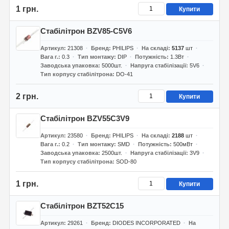
1 грн.
Купити
Стабілітрон BZV85-C5V6
Артикул
21308
Бренд
PHILIPS
На складі
5137
шт
Вага г.
0.3
Тип монтажу
DIP
Потужність
1.3Вт
Заводська упаковка
5000шт.
Напруга стабілізації
5V6
Тип корпусу стабілітрона
DO-41
2 грн.
Купити
Стабілітрон BZV55C3V9
Артикул
23580
Бренд
PHILIPS
На складі
2188
шт
Вага г.
0.2
Тип монтажу
SMD
Потужність
500мВт
Заводська упаковка
2500шт.
Напруга стабілізації
3V9
Тип корпусу стабілітрона
SOD-80
1 грн.
Купити
Стабілітрон BZT52C15
Артикул
29261
Бренд
DIODES INCORPORATED
На