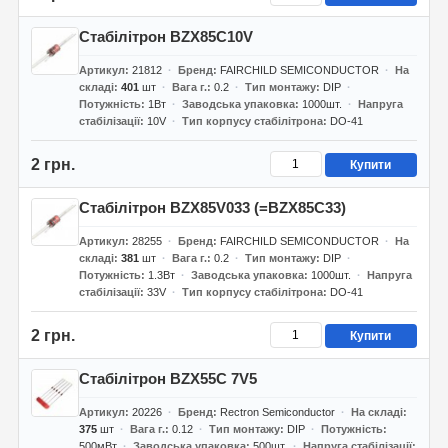
Стабілітрон BZX85C10V
Артикул
21812
Бренд
FAIRCHILD SEMICONDUCTOR
На
складі
401
шт
Вага г.
0.2
Тип монтажу
DIP
Потужність
1Вт
Заводська упаковка
1000шт.
Напруга
стабілізації
10V
Тип корпусу стабілітрона
DO-41
2 грн.
Купити
Стабілітрон BZX85V033 (=BZX85C33)
Артикул
28255
Бренд
FAIRCHILD SEMICONDUCTOR
На
складі
381
шт
Вага г.
0.2
Тип монтажу
DIP
Потужність
1.3Вт
Заводська упаковка
1000шт.
Напруга
стабілізації
33V
Тип корпусу стабілітрона
DO-41
2 грн.
Купити
Стабілітрон BZX55C 7V5
Артикул
20226
Бренд
Rectron Semiconductor
На складі
375
шт
Вага г.
0.12
Тип монтажу
DIP
Потужність
500мВт
Заводська упаковка
500шт.
Напруга стабілізації