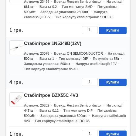
Артикул
23499
Бренд
Rectron Semiconductor
На складі
661
шт
Вага г.
0.2
Тип монтажу
SMD
Потужність
500мВт
Заводська упаковка
2500шт.
Напруга
стабілізації
12V
Тип корпусу стабілітрона
SOD-80
1 грн.
Купити
Стабілітрон 1N5349B(12V)
Артикул
23078
Бренд
ON SEMICONDUCTOR
На складі
500
шт
Вага г.
1
Тип монтажу
DIP
Потужність
5Вт
Заводська упаковка
500шт.
Напруга стабілізації
12V
Тип корпусу стабілітрона
do201
4 грн.
Купити
Стабілітрон BZX55C 4V3
Артикул
20202
Бренд
Rectron Semiconductor
На складі
447
шт
Вага г.
0.12
Тип монтажу
DIP
Потужність
500мВт
Заводська упаковка
500шт.
Напруга стабілізації
4V3
Тип корпусу стабілітрона
DO-35
1 грн.
Купити