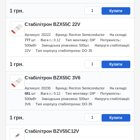
1 грн.
Купити
Стабілітрон BZX55C 22V
Артикул
20222
Бренд
Rectron Semiconductor
На складі
777
шт
Вага г.
0.12
Тип монтажу
DIP
Потужність
500мВт
Заводська упаковка
500шт.
Напруга стабілізації
22V
Тип корпусу стабілітрона
DO-35
1 грн.
Купити
Стабілітрон BZX55C 3V6
Артикул
20230
Бренд
Rectron Semiconductor
На складі
681
шт
Вага г.
0.12
Тип монтажу
DIP
Потужність
500мВт
Заводська упаковка
500шт.
Напруга стабілізації
3V6
Тип корпусу стабілітрона
DO-35
1 грн.
Купити
Стабілітрон BZV55C12V