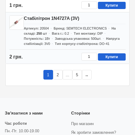
1 грн.
Купити
Стабілітрон 1N4727A (3V)
Артикул
20504
Бренд
SEMTECH ELECTRONICS
На
складі
250
шт
Вага г.
0.2
Тип монтажу
DIP
Потужність
1Вт
Заводська упаковка
500шт.
Напруга
стабілізації
3V0
Тип корпусу стабілітрона
DO-41
2 грн.
Купити
1
2
...
5
→
Зв'язатися з нами
Сторінки
Час роботи
Про магазин
Пн.-Пт. 10.00-19.00
Як зробити замовлення?