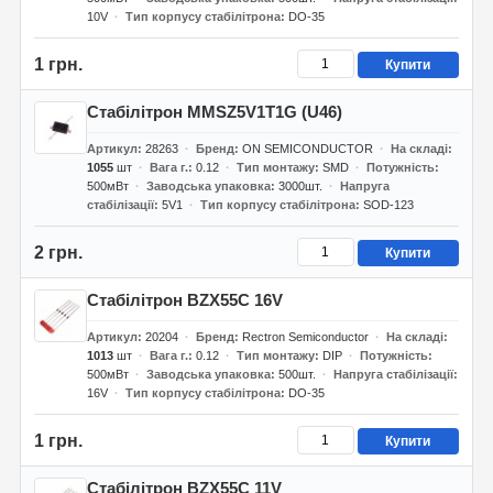
10V
Тип корпусу стабілітрона
DO-35
1 грн.
Купити
Стабілітрон MMSZ5V1T1G (U46)
Артикул
28263
Бренд
ON SEMICONDUCTOR
На складі
1055
шт
Вага г.
0.12
Тип монтажу
SMD
Потужність
500мВт
Заводська упаковка
3000шт.
Напруга
стабілізації
5V1
Тип корпусу стабілітрона
SOD-123
2 грн.
Купити
Стабілітрон BZX55C 16V
Артикул
20204
Бренд
Rectron Semiconductor
На складі
1013
шт
Вага г.
0.12
Тип монтажу
DIP
Потужність
500мВт
Заводська упаковка
500шт.
Напруга стабілізації
16V
Тип корпусу стабілітрона
DO-35
1 грн.
Купити
Стабілітрон BZX55C 11V