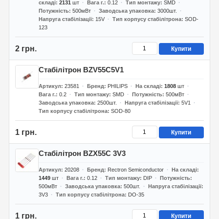
складі
2131
шт
Вага г.
0.12
Тип монтажу
SMD
Потужність
500мВт
Заводська упаковка
3000шт.
Напруга стабілізації
15V
Тип корпусу стабілітрона
SOD-
123
2 грн.
Купити
Стабілітрон BZV55C5V1
Артикул
23581
Бренд
PHILIPS
На складі
1808
шт
Вага г.
0.2
Тип монтажу
SMD
Потужність
500мВт
Заводська упаковка
2500шт.
Напруга стабілізації
5V1
Тип корпусу стабілітрона
SOD-80
1 грн.
Купити
Стабілітрон BZX55C 3V3
Артикул
20208
Бренд
Rectron Semiconductor
На складі
1449
шт
Вага г.
0.12
Тип монтажу
DIP
Потужність
500мВт
Заводська упаковка
500шт.
Напруга стабілізації
3V3
Тип корпусу стабілітрона
DO-35
1 грн.
Купити