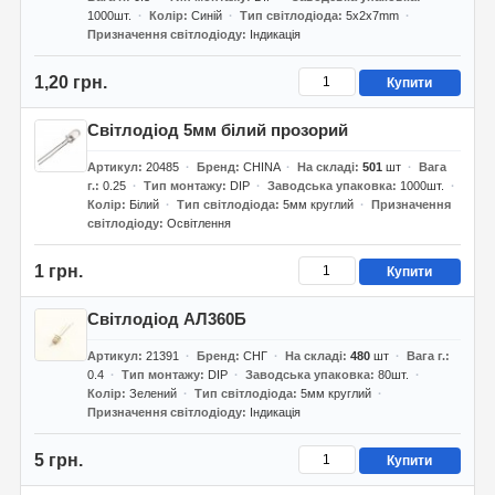
1000шт.
Колір
Синій
Тип світлодіода
5х2х7mm
Призначення світлодіоду
Індикація
1,20 грн.
Купити
Світлодіод 5мм білий прозорий
Артикул
20485
Бренд
CHINA
На складі
501
шт
Вага
г.
0.25
Тип монтажу
DIP
Заводська упаковка
1000шт.
Колір
Білий
Тип світлодіода
5мм круглий
Призначення
світлодіоду
Освітлення
1 грн.
Купити
Світлодіод АЛ360Б
Артикул
21391
Бренд
СНГ
На складі
480
шт
Вага г.
0.4
Тип монтажу
DIP
Заводська упаковка
80шт.
Колір
Зелений
Тип світлодіода
5мм круглий
Призначення світлодіоду
Індикація
5 грн.
Купити