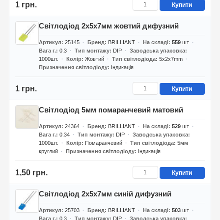
1 грн.
Купити
Світлодіод 2х5х7мм жовтий дифузний
Артикул
25145
Бренд
BRILLIANT
На складі
559
шт
Вага г.
0.3
Тип монтажу
DIP
Заводська упаковка
1000шт.
Колір
Жовтий
Тип світлодіода
5х2х7mm
Призначення світлодіоду
Індикація
1 грн.
Купити
Світлодіод 5мм помаранчевий матовий
Артикул
24364
Бренд
BRILLIANT
На складі
529
шт
Вага г.
0.34
Тип монтажу
DIP
Заводська упаковка
1000шт.
Колір
Помаранчевий
Тип світлодіода
5мм
круглий
Призначення світлодіоду
Індикація
1,50 грн.
Купити
Світлодіод 2х5х7мм синій дифузний
Артикул
25703
Бренд
BRILLIANT
На складі
503
шт
Вага г.
0.3
Тип монтажу
DIP
Заводська упаковка