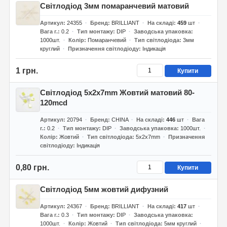
Світлодіод 3мм помаранчевий матовий
Артикул
24355
Бренд
BRILLIANT
На складі
459
шт
Вага г.
0.2
Тип монтажу
DIP
Заводська упаковка
1000шт.
Колір
Помаранчевий
Тип світлодіода
3мм
круглий
Призначення світлодіоду
Індикація
1 грн.
Купити
Світлодіод 5х2х7mm Жовтий матовий 80-
120mcd
Артикул
20794
Бренд
CHINA
На складі
446
шт
Вага
г.
0.2
Тип монтажу
DIP
Заводська упаковка
1000шт.
Колір
Жовтий
Тип світлодіода
5х2х7mm
Призначення
світлодіоду
Індикація
0,80 грн.
Купити
Світлодіод 5мм жовтий дифузний
Артикул
24367
Бренд
BRILLIANT
На складі
417
шт
Вага г.
0.3
Тип монтажу
DIP
Заводська упаковка
1000шт.
Колір
Жовтий
Тип світлодіода
5мм круглий