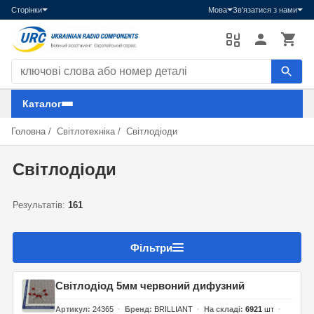
Сторінки
Мова
Зв'язатися з нами
Пошук компонентів
Каталог
Головна
/
Світлотехніка
/
Світлодіоди
Світлодіоди
Результатів:
161
Фільтри
Світлодіод 5мм червоний дифузний
Артикул
24365
Бренд
BRILLIANT
На складі
6921
шт