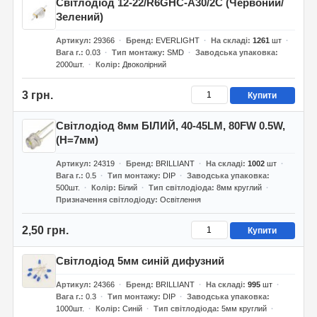
Світлодіод 12-22/R6GHC-A30/2C (Червоний/
Зелений)
Артикул
29366
Бренд
EVERLIGHT
На складі
1261
шт
Вага г.
0.03
Тип монтажу
SMD
Заводська упаковка
2000шт.
Колір
Двоколірний
3 грн.
Купити
Світлодіод 8мм БІЛИЙ, 40-45LM, 80FW 0.5W,
(H=7мм)
Артикул
24319
Бренд
BRILLIANT
На складі
1002
шт
Вага г.
0.5
Тип монтажу
DIP
Заводська упаковка
500шт.
Колір
Білий
Тип світлодіода
8мм круглий
Призначення світлодіоду
Освітлення
2,50 грн.
Купити
Світлодіод 5мм синій дифузний
Артикул
24366
Бренд
BRILLIANT
На складі
995
шт
Вага г.
0.3
Тип монтажу
DIP
Заводська упаковка
1000шт.
Колір
Синій
Тип світлодіода
5мм круглий