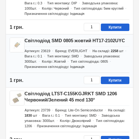
Вага г.
0.3
Тип монтажу
DIP
Заводська упаковка
1000шт.
Колір
Червоний
Тип світлодіода
5мм круглий
Призначення світлодіоду
Індикація
1 грн.
Купити
Світлодіод SMD 0805 жовтий HT17-2102UYC
Артикул
23619
Бренд
EVERLIGHT
На складі
2258
шт
Вага г.
0.1
Тип монтажу
SMD
Заводська упаковка
3000шт.
Колір
Жовтий
Тип світлодіода
0805
Призначення світлодіоду
Індикація
1 грн.
Купити
Світлодіод LTST-C155KGJRKT SMD 1206
Червоний/Зелений 45 mcd 130°
Артикул
23739
Бренд
Lite-On Semiconductor
На складі
1830
шт
Вага г.
0.1
Тип монтажу
SMD
Заводська
упаковка
3000шт.
Колір
Двоколірний
Тип світлодіода
1206
Призначення світлодіоду
Індикація