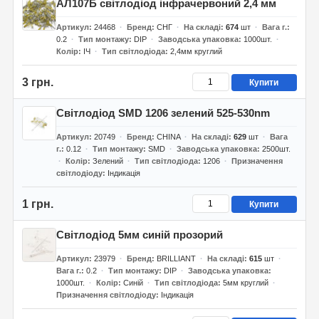
АЛ107Б світлодіод інфрачервоний 2,4 мм
Артикул
24468
Бренд
СНГ
На складі
674
шт
Вага г.
0.2
Тип монтажу
DIP
Заводська упаковка
1000шт.
Колір
ІЧ
Тип світлодіода
2,4мм круглий
3 грн.
Купити
Світлодіод SMD 1206 зелений 525-530nm
Артикул
20749
Бренд
CHINA
На складі
629
шт
Вага
г.
0.12
Тип монтажу
SMD
Заводська упаковка
2500шт.
Колір
Зелений
Тип світлодіода
1206
Призначення
світлодіоду
Індикація
1 грн.
Купити
Світлодіод 5мм синій прозорий
Артикул
23979
Бренд
BRILLIANT
На складі
615
шт
Вага г.
0.2
Тип монтажу
DIP
Заводська упаковка
1000шт.
Колір
Синій
Тип світлодіода
5мм круглий
Призначення світлодіоду
Індикація