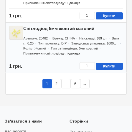
Призначення світлодіоду
Індикація
1 грн.
Купити
Світлодіод 5мм жовтий матовий
Артикул
20482
Бренд
CHINA
На складі
389
шт
Вага
г.
0.25
Тип монтажу
DIP
Заводська упаковка
1000шт.
Колір
Жовтий
Тип світлодіода
5мм круглий
Призначення світлодіоду
Індикація
1 грн.
Купити
1
2
...
6
→
Зв'язатися з нами
Сторінки
Час роботи
Про магазин