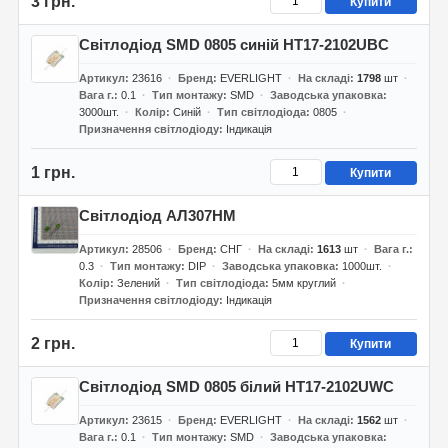
3 грн.
Купити
Світлодіод SMD 0805 синій HT17-2102UBC
Артикул
23616
Бренд
EVERLIGHT
На складі
1798
шт
Вага г.
0.1
Тип монтажу
SMD
Заводська упаковка
3000шт.
Колір
Синій
Тип світлодіода
0805
Призначення світлодіоду
Індикація
1 грн.
Купити
Світлодіод АЛ307НМ
Артикул
28506
Бренд
СНГ
На складі
1613
шт
Вага г.
0.3
Тип монтажу
DIP
Заводська упаковка
1000шт.
Колір
Зелений
Тип світлодіода
5мм круглий
Призначення світлодіоду
Індикація
2 грн.
Купити
Світлодіод SMD 0805 білий HT17-2102UWC
Артикул
23615
Бренд
EVERLIGHT
На складі
1562
шт
Вага г.
0.1
Тип монтажу
SMD
Заводська упаковка