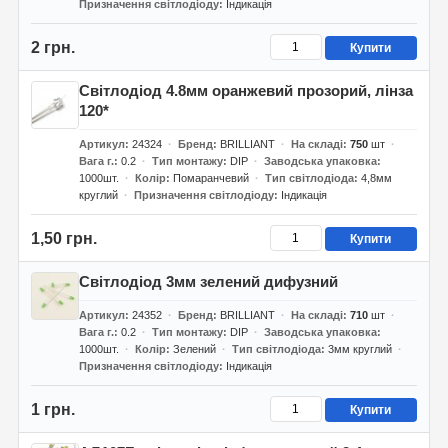
Призначення світлодіоду
Індикація
2 грн.
Купити
Світлодіод 4.8мм оранжевий прозорий, лінза
120*
Артикул
24324
Бренд
BRILLIANT
На складі
750
шт
Вага г.
0.2
Тип монтажу
DIP
Заводська упаковка
1000шт.
Колір
Помаранчевий
Тип світлодіода
4,8мм
круглий
Призначення світлодіоду
Індикація
1,50 грн.
Купити
Світлодіод 3мм зелений дифузний
Артикул
24352
Бренд
BRILLIANT
На складі
710
шт
Вага г.
0.2
Тип монтажу
DIP
Заводська упаковка
1000шт.
Колір
Зелений
Тип світлодіода
3мм круглий
Призначення світлодіоду
Індикація
1 грн.
Купити