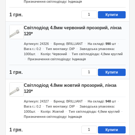
Призначення світлодіоду
Індикація
1 грн.
Купити
Світлодіод 4.8мм червоний прозорий, лінза
120*
Артикул
24326
Бренд
BRILLIANT
На складі
990
шт
Вага г.
0.2
Тип монтажу
DIP
Заводська упаковка
1000шт.
Колір
Червоний
Тип світлодіода
4,8мм круглий
Призначення світлодіоду
Індикація
1 грн.
Купити
Світлодіод 4.8мм жовтий прозорий, лінза
120*
Артикул
24327
Бренд
BRILLIANT
На складі
948
шт
Вага г.
0.2
Тип монтажу
DIP
Заводська упаковка
1000шт.
Колір
Жовтий
Тип світлодіода
4,8мм круглий
Призначення світлодіоду
Індикація
1 грн.
Купити