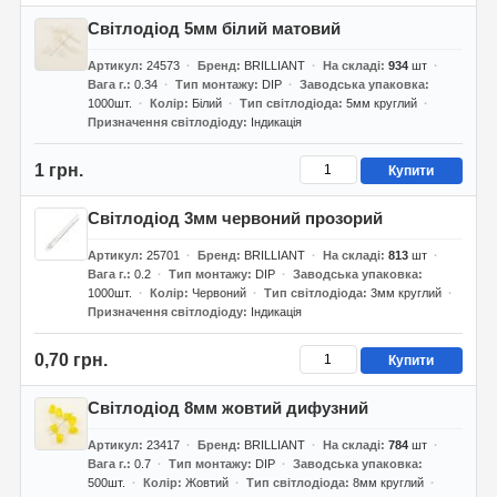
Світлодіод 5мм білий матовий
Артикул
24573
Бренд
BRILLIANT
На складі
934
шт
Вага г.
0.34
Тип монтажу
DIP
Заводська упаковка
1000шт.
Колір
Білий
Тип світлодіода
5мм круглий
Призначення світлодіоду
Індикація
1 грн.
Купити
Світлодіод 3мм червоний прозорий
Артикул
25701
Бренд
BRILLIANT
На складі
813
шт
Вага г.
0.2
Тип монтажу
DIP
Заводська упаковка
1000шт.
Колір
Червоний
Тип світлодіода
3мм круглий
Призначення світлодіоду
Індикація
0,70 грн.
Купити
Світлодіод 8мм жовтий дифузний
Артикул
23417
Бренд
BRILLIANT
На складі
784
шт
Вага г.
0.7
Тип монтажу
DIP
Заводська упаковка
500шт.
Колір
Жовтий
Тип світлодіода
8мм круглий