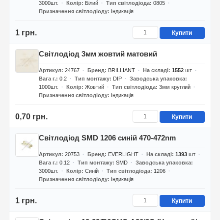
3000шт.
Колір
Білий
Тип світлодіода
0805
Призначення світлодіоду
Індикація
1 грн.
Купити
Світлодіод 3мм жовтий матовий
Артикул
24767
Бренд
BRILLIANT
На складі
1552
шт
Вага г.
0.2
Тип монтажу
DIP
Заводська упаковка
1000шт.
Колір
Жовтий
Тип світлодіода
3мм круглий
Призначення світлодіоду
Індикація
0,70 грн.
Купити
Світлодіод SMD 1206 синій 470-472nm
Артикул
20753
Бренд
EVERLIGHT
На складі
1393
шт
Вага г.
0.12
Тип монтажу
SMD
Заводська упаковка
3000шт.
Колір
Синій
Тип світлодіода
1206
Призначення світлодіоду
Індикація
1 грн.
Купити