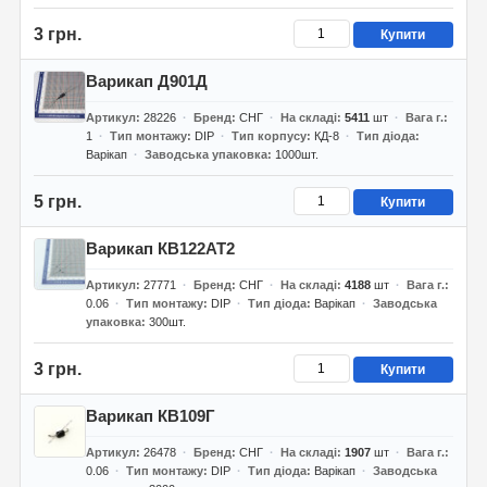
3 грн.
Купити
Варикап Д901Д
Артикул
28226
Бренд
СНГ
На складі
5411
шт
Вага г.
1
Тип монтажу
DIP
Тип корпусу
КД-8
Тип діода
Варікап
Заводська упаковка
1000шт.
5 грн.
Купити
Варикап КВ122АТ2
Артикул
27771
Бренд
СНГ
На складі
4188
шт
Вага г.
0.06
Тип монтажу
DIP
Тип діода
Варікап
Заводська
упаковка
300шт.
3 грн.
Купити
Варикап КВ109Г
Артикул
26478
Бренд
СНГ
На складі
1907
шт
Вага г.
0.06
Тип монтажу
DIP
Тип діода
Варікап
Заводська