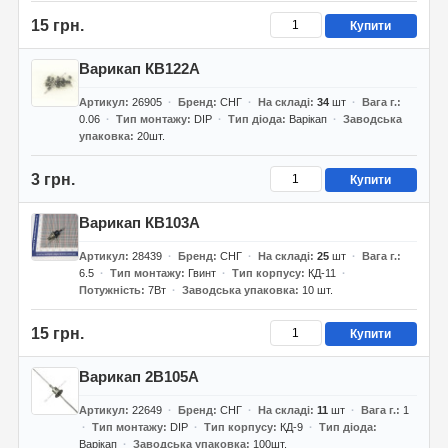
15 грн.
Купити
Варикап КВ122А
Артикул
26905
Бренд
СНГ
На складі
34
шт
Вага г.
0.06
Тип монтажу
DIP
Тип діода
Варікап
Заводська
упаковка
20шт.
3 грн.
Купити
Варикап КВ103А
Артикул
28439
Бренд
СНГ
На складі
25
шт
Вага г.
6.5
Тип монтажу
Гвинт
Тип корпусу
КД-11
Потужність
7Вт
Заводська упаковка
10 шт.
15 грн.
Купити
Варикап 2В105А
Артикул
22649
Бренд
СНГ
На складі
11
шт
Вага г.
1
Тип монтажу
DIP
Тип корпусу
КД-9
Тип діода
Варікап
Заводська упаковка
100шт.