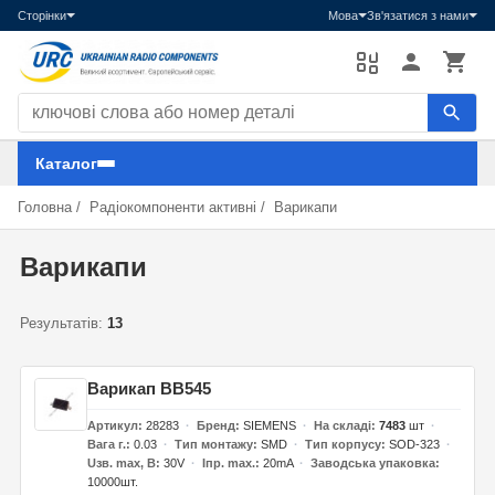
Сторінки
Мова
Зв'язатися з нами
Пошук компонентів
Каталог
Головна
/
Радіокомпоненти активні
/
Варикапи
Варикапи
Результатів:
13
Варикап BB545
Артикул
28283
Бренд
SIEMENS
На складі
7483
шт
Вага г.
0.03
Тип монтажу
SMD
Тип корпусу
SOD-323
Uзв. max, В
30V
Iпр. max.
20mA
Заводська упаковка
10000шт.