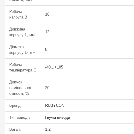
Робоча
16
напруга,В
Довжина
12
корпусу L, мм
Діаметр
8
корпусу D, мм
Робоча
-40…+105
температура,С
Допуск
номінальної
20
ємності, %
Бренд
RUBYCON
Тип виводів
Гнучкі виводи
Вага г.
1.2