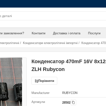
ти замовлення?
Контакти
Доставка і оплата
Послуги
лектролітичні
/
Конденсатори електролітичні імпортні
/
Конденсатор 47
Конденсатор 470mF 16V 8x
ZLH Rubycon
Порівняти
Manufacturer
RUBYCON
Артикули
28502