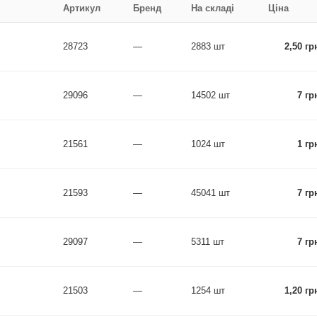
Артикул
Бренд
На складі
Ціна
28723
—
2883 шт
2,50 гр
29096
—
14502 шт
7 гр
21561
—
1024 шт
1 гр
21593
—
45041 шт
7 гр
29097
—
5311 шт
7 гр
21503
—
1254 шт
1,20 гр