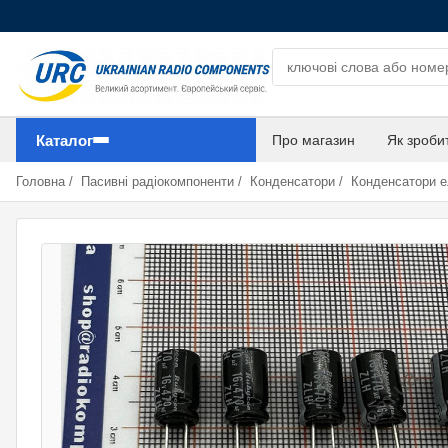
Пошук компонентів
Каталог
Про магазин
Як зроби
Головна
/
Пасивні радіокомпоненти
/
Конденсатори
/
Конденсатори е