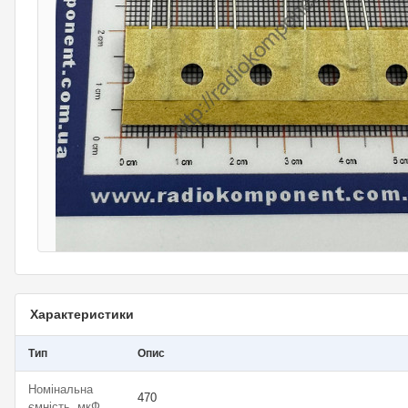
Характеристики
Тип
Опис
Номінальна
470
ємність, мкФ