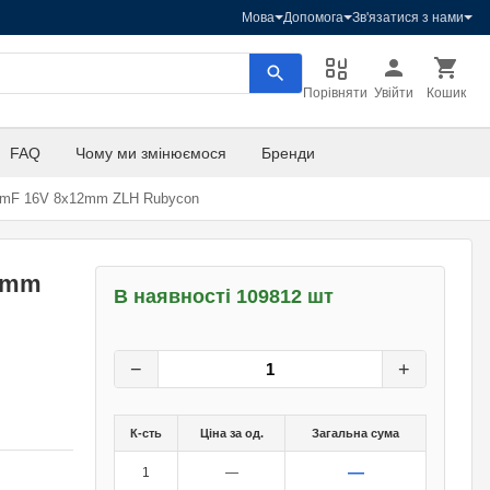
Мова
Допомога
Зв'язатися з нами
Порівняти
Увійти
Кошик
FAQ
Чому ми змінюємося
Бренди
0mF 16V 8x12mm ZLH Rubycon
12mm
В наявності 109812 шт
4
грн.
0
грн.
−
+
К-сть
Ціна за од.
Загальна сума
—
1
—