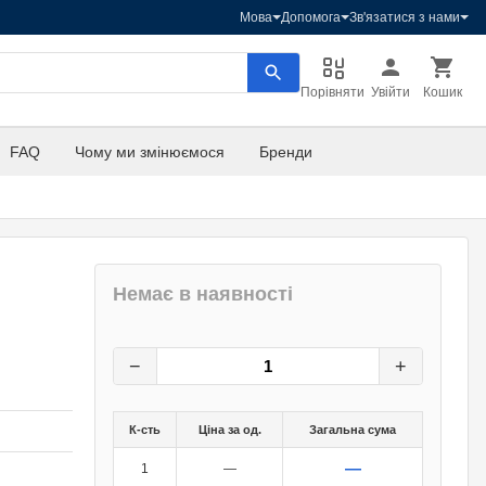
Мова
Допомога
Зв'язатися з нами
Порівняти
Увійти
Кошик
FAQ
Чому ми змінюємося
Бренди
Немає в наявності
58,60
грн.
0
грн.
−
+
К-сть
Ціна за од.
Загальна сума
—
1
—