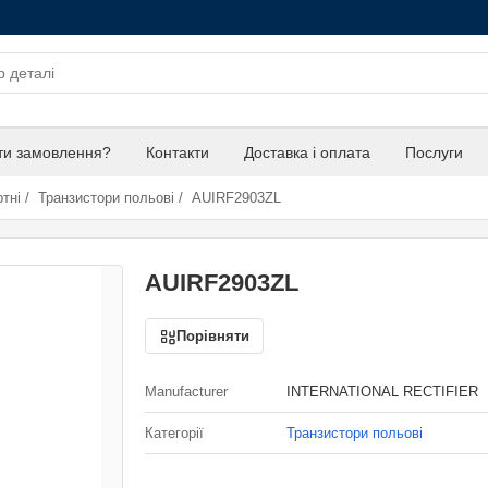
ти замовлення?
Контакти
Доставка і оплата
Послуги
тні
/
Транзистори польові
/
AUIRF2903ZL
AUIRF2903ZL
Порівняти
Manufacturer
INTERNATIONAL RECTIFIER
Категорії
Транзистори польові