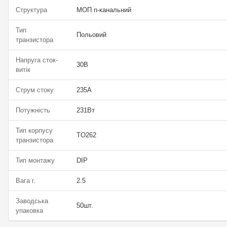
Структура
МОП n-канальний
Тип
Польовий
транзистора
Напруга сток-
30В
витік
Струм стоку
235А
Потужність
231Вт
Тип корпусу
TO262
транзистора
Тип монтажу
DIP
Вага г.
2.5
Заводська
50шт.
упаковка