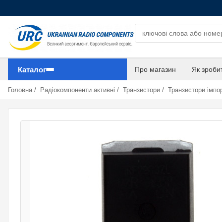
Пошук компонентів
Каталог
Про магазин
Як зроби
Головна
/
Радіокомпоненти активні
/
Транзистори
/
Транзистори імпор