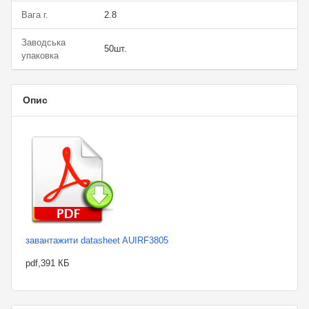
Вага г.
2.8
Заводська
50шт.
упаковка
Опис
завантажити datasheet AUIRF3805
pdf,391 КБ