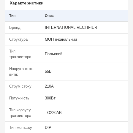
Характеристики
Тип
Опис
Бренд
INTERNATIONAL RECTIFIER
Структура
МОП n-канальний
Тип
Польовий
транзистора
Напруга сток-
55В
витік
Струм стоку
210А
Потужність
300Вт
Тип корпусу
TO220AB
транзистора
Тип монтажу
DIP