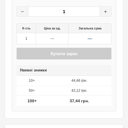
46,80
грн.
0
грн.
−
+
К-сть
Ціна за од.
Загальна сума
—
1
—
Купити зараз
Наявні знижки
10+
44,46 грн.
50+
42,12 грн.
100+
37,44 грн.