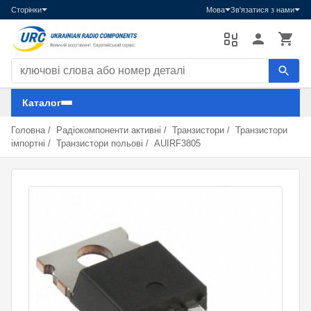
Сторінки
Мова
Зв'язатися з нами
Пошук компонентів
Каталог
Головна
/
Радіокомпоненти активні
/
Транзистори
/
Транзистори
імпортні
/
Транзистори польові
/
AUIRF3805