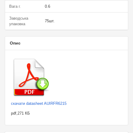
Вага г.
0.6
Заводська
75шт.
упаковка
Опис
скачати datasheet AUIRFR6215
pdf,271 КБ