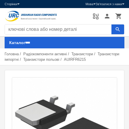
Сторінки
Мова
Зв'язатися з нами
Пошук компонентів
Каталог
Головна
/
Радіокомпоненти активні
/
Транзистори
/
Транзистори
імпортні
/
Транзистори польові
/
AUIRFR6215