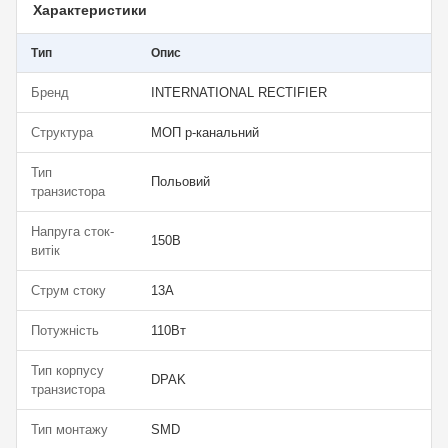
Характеристики
Тип
Опис
Бренд
INTERNATIONAL RECTIFIER
Структура
МОП р-канальний
Тип
Польовий
транзистора
Напруга сток-
150В
витік
Струм стоку
13А
Потужність
110Вт
Тип корпусу
DPAK
транзистора
Тип монтажу
SMD