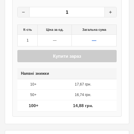
18,60
грн.
0
грн.
−
+
К-сть
Ціна за од.
Загальна сума
—
1
—
Купити зараз
Наявні знижки
10+
17,67 грн.
50+
16,74 грн.
100+
14,88 грн.