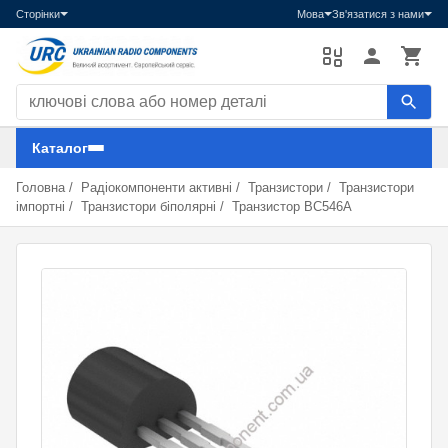
Сторінки
Мова
Зв'язатися з нами
Пошук компонентів
Каталог
Головна
/
Радіокомпоненти активні
/
Транзистори
/
Транзистори
імпортні
/
Транзистори біполярні
/
Транзистор BC546A