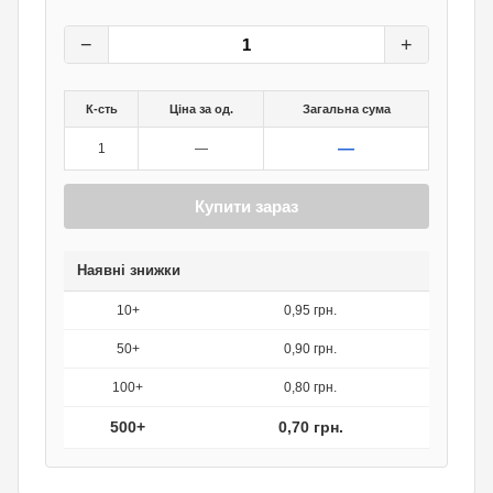
1
грн.
0
грн.
−
+
К-сть
Ціна за од.
Загальна сума
—
1
—
Купити зараз
Наявні знижки
10+
0,95 грн.
50+
0,90 грн.
100+
0,80 грн.
500+
0,70 грн.