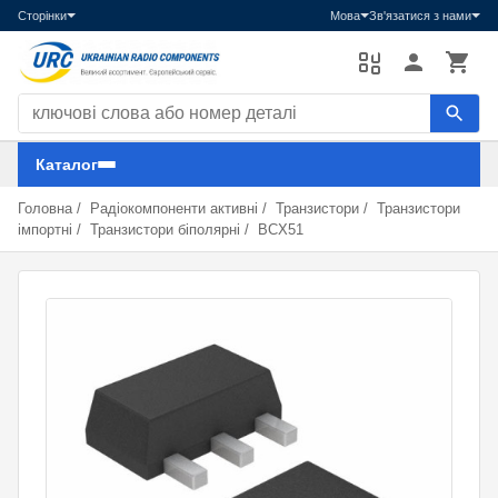
Сторінки
Мова
Зв'язатися з нами
Пошук компонентів
Каталог
Головна
/
Радіокомпоненти активні
/
Транзистори
/
Транзистори
імпортні
/
Транзистори біполярні
/
BCX51