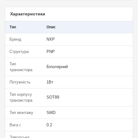
Характеристики
Тип
Опис
Бренд
NXP
Структура
PNP
Тип
Біполярний
транзистора
Потужність
1Вт
Тип корпусу
SOT89
транзистора
Тип монтажу
SMD
Вага г.
0.2
Заводська