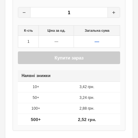
3,60
грн.
0
грн.
−
+
К-сть
Ціна за од.
Загальна сума
—
1
—
Купити зараз
Наявні знижки
10+
3,42 грн.
50+
3,24 грн.
100+
2,88 грн.
500+
2,52 грн.