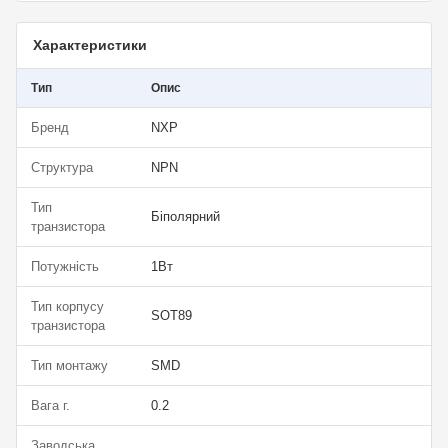
Характеристики
Тип
Опис
Бренд
NXP
Структура
NPN
Тип
Біполярний
транзистора
Потужність
1Вт
Тип корпусу
SOT89
транзистора
Тип монтажу
SMD
Вага г.
0.2
Заводська