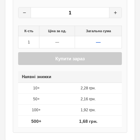
2,40
грн.
0
грн.
−
+
К-сть
Ціна за од.
Загальна сума
—
1
—
Купити зараз
Наявні знижки
10+
2,28 грн.
50+
2,16 грн.
100+
1,92 грн.
500+
1,68 грн.