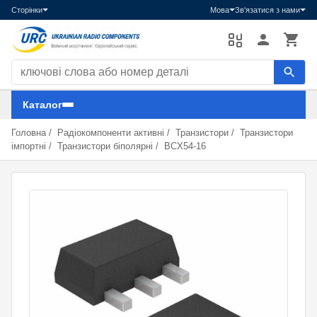
Сторінки
Мова
Зв'язатися з нами
Пошук компонентів
Каталог
Головна
/
Радіокомпоненти активні
/
Транзистори
/
Транзистори
імпортні
/
Транзистори біполярні
/
BCX54-16