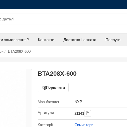
ти замовлення?
Контакти
Доставка і оплата
Послуги
ри
/
BTA208X-600
BTA208X-600
Порівняти
Manufacturer
NXP
Артикули
21141
Категорії
Симистори