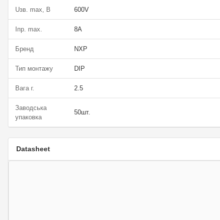
Uзв. max, В
600V
Iпр. max.
8A
Бренд
NXP
Тип монтажу
DIP
Вага г.
2.5
Заводська
50шт.
упаковка
Datasheet