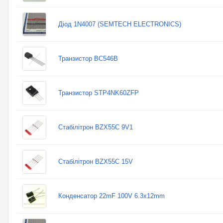
Діод 1N4007 (SEMTECH ELECTRONICS)
Транзистор BC546B
Транзистор STP4NK60ZFP
Стабілітрон BZX55C 9V1
Стабілітрон BZX55C 15V
Конденсатор 22mF 100V 6.3x12mm