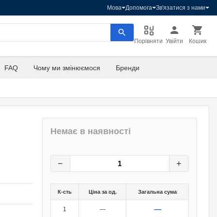
Мова
Допомога
Зв'язатися з нами
Порівняти
Увійти
Кошик
FAQ
Чому ми змінюємося
Бренди
Немає в наявності
15
грн.
0
грн.
−
+
К-сть
Ціна за од.
Загальна сума
—
1
—