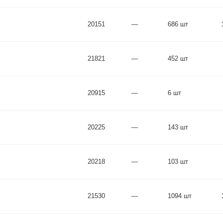
20151
—
686 шт
21821
—
452 шт
20915
—
6 шт
20225
—
143 шт
20218
—
103 шт
21530
—
1094 шт