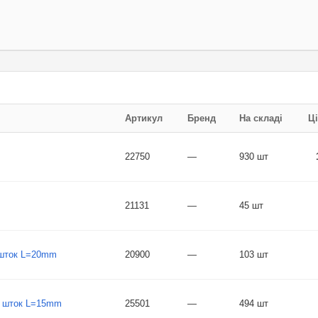
Артикул
Бренд
На складі
Ц
22750
—
930 шт
21131
—
45 шт
 шток L=20mm
20900
—
103 шт
, шток L=15mm
25501
—
494 шт