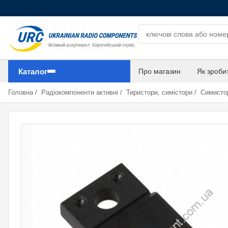
Пошук компонентів
Каталог
Про магазин
Як зроби
Головна
/
Радіокомпоненти активні
/
Тиристори, симістори
/
Симисто