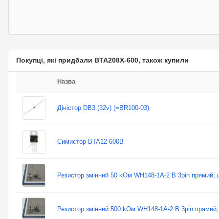
Покупці, які придбали BTA208X-600, також купили
Назва
Діністор DB3 (32v) (=BR100-03)
Симистор BTA12-600B
Резистор змінний 50 kОм WH148-1A-2 B 3pin прямий,
Резистор змінний 500 kОм WH148-1A-2 B 3pin прямий