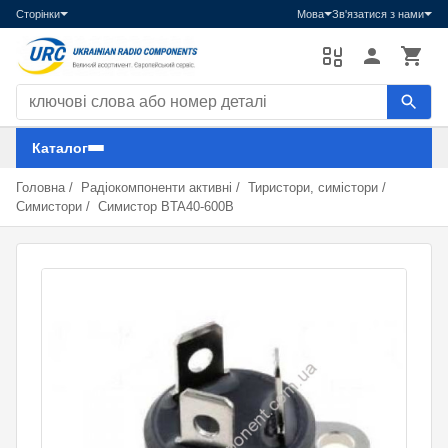
Сторінки
Мова
Зв'язатися з нами
Пошук компонентів
Каталог
Головна
/
Радіокомпоненти активні
/
Тиристори, симістори
/
Симистори
/
Симистор BTA40-600B