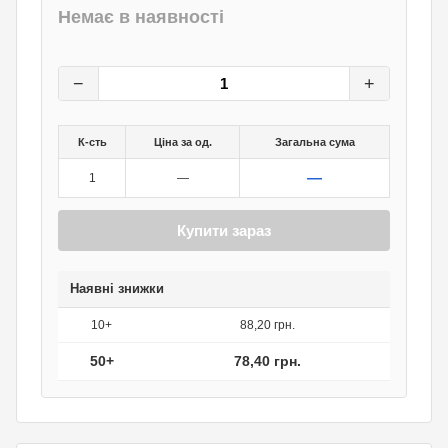
Немає в наявності
98
грн.
0
грн.
−
+
К-сть
Ціна за од.
Загальна сума
—
1
—
Купити зараз
Наявні знижки
10+
88,20 грн.
50+
78,40 грн.