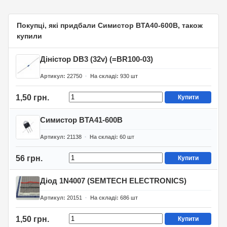
Покупці, які придбали Симистор BTA40-600B, також
купили
Діністор DB3 (32v) (=BR100-03)
Артикул
22750
На складі
930
шт
1,50 грн.
Купити
Симистор BTA41-600B
Артикул
21138
На складі
60
шт
56 грн.
Купити
Діод 1N4007 (SEMTECH ELECTRONICS)
Артикул
20151
На складі
686
шт
1,50 грн.
Купити