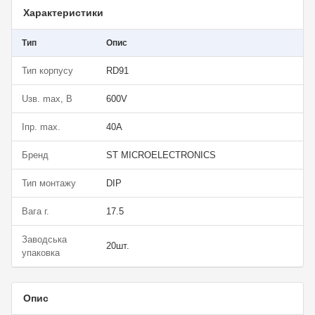
Характеристики
Тип
Опис
Тип корпусу
RD91
Uзв. max, В
600V
Iпр. max.
40A
Бренд
ST MICROELECTRONICS
Тип монтажу
DIP
Вага г.
17.5
Заводська
20шт.
упаковка
Опис