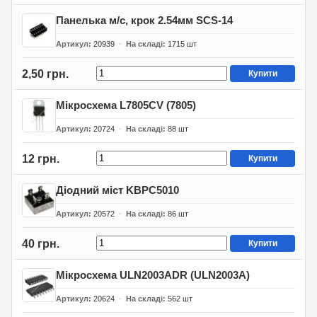
Панелька м/с, крок 2.54мм SCS-14
Артикул
20939
На складі
1715
шт
2,50 грн.
Купити
Мікросхема L7805CV (7805)
Артикул
20724
На складі
88
шт
12 грн.
Купити
Діодний міст KBPC5010
Артикул
20572
На складі
86
шт
40 грн.
Купити
Мікросхема ULN2003ADR (ULN2003A)
Артикул
20624
На складі
562
шт