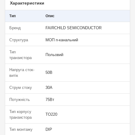
Характеристики
Тип
Опис
Бренд
FAIRCHILD SEMICONDUCTOR
Структура
МОП n-канальний
Тип
Польовий
транзистора
Напруга сток-
50В
витік
Струм стоку
30А
Потужність
75Вт
Тип корпусу
TO220
транзистора
Тип монтажу
DIP