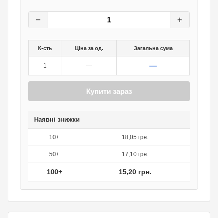
19
грн.
0
грн.
−
+
К-сть
Ціна за од.
Загальна сума
—
1
—
Купити зараз
Наявні знижки
10+
18,05 грн.
50+
17,10 грн.
100+
15,20 грн.