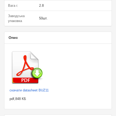
Вага г.
2.8
Заводська
50шт.
упаковка
Опис
скачати datasheet BUZ11
pdf,848 КБ