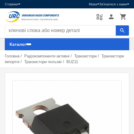
Сторінки
Мова
Зв'язатися з нами
Пошук компонентів
Каталог
Головна
/
Радіокомпоненти активні
/
Транзистори
/
Транзистори
імпортні
/
Транзистори польові
/
BUZ11