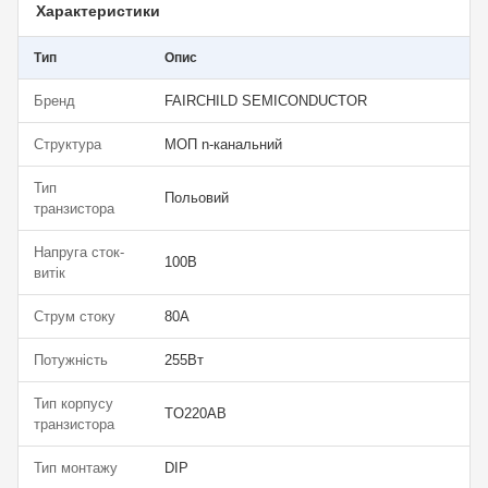
Характеристики
Тип
Опис
Бренд
FAIRCHILD SEMICONDUCTOR
Структура
МОП n-канальний
Тип
Польовий
транзистора
Напруга сток-
100В
витік
Струм стоку
80А
Потужність
255Вт
Тип корпусу
TO220AB
транзистора
Тип монтажу
DIP