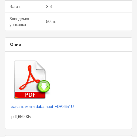
Вага г.
2.8
Заводська
50шт.
упаковка
Опис
завантажити datasheet FDP3651U
pdf,659 КБ