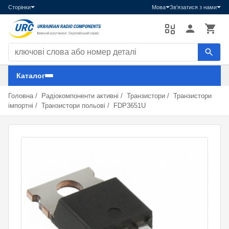
Сторінки
Мова
Зв'язатися з нами
Пошук компонентів
Каталог
Головна
/
Радіокомпоненти активні
/
Транзистори
/
Транзистори
імпортні
/
Транзистори польові
/
FDP3651U