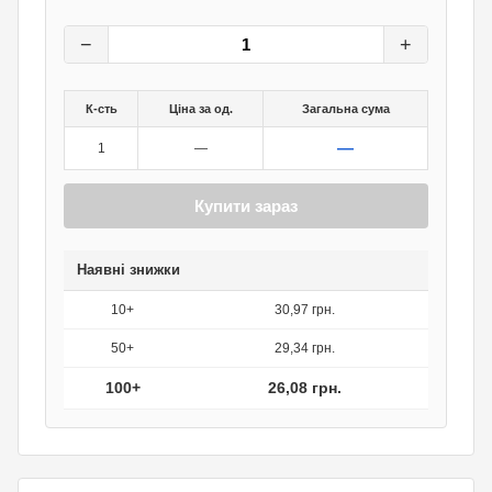
32,60
грн.
0
грн.
−
+
К-сть
Ціна за од.
Загальна сума
—
1
—
Купити зараз
Наявні знижки
10+
30,97 грн.
50+
29,34 грн.
100+
26,08 грн.