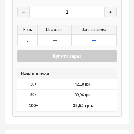
44,40
грн.
0
грн.
−
+
К-сть
Ціна за од.
Загальна сума
—
1
—
Купити зараз
Наявні знижки
10+
42,18 грн.
50+
39,96 грн.
100+
35,52 грн.