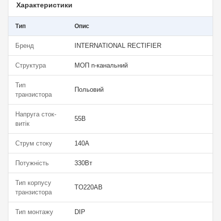
Характеристики
Тип
Опис
Бренд
INTERNATIONAL RECTIFIER
Структура
МОП n-канальний
Тип
Польовий
транзистора
Напруга сток-
55В
витік
Струм стоку
140А
Потужність
330Вт
Тип корпусу
TO220AB
транзистора
Тип монтажу
DIP