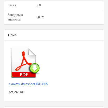
Вага г.
2.8
Заводська
50шт.
упаковка
Опис
скачати datasheet IRF3305
pdf,248 КБ