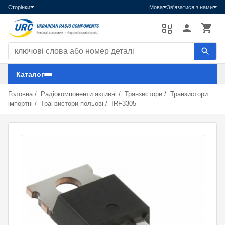
Сторінки
Мова
Зв'язатися з нами
Пошук компонентів
Каталог
Головна
/
Радіокомпоненти активні
/
Транзистори
/
Транзистори
імпортні
/
Транзистори польові
/
IRF3305