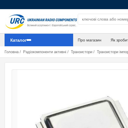
Пошук компонентів
Каталог
Про магазин
Як зроби
Головна
/
Радіокомпоненти активні
/
Транзистори
/
Транзистори імпор