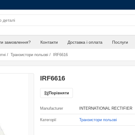
ти замовлення?
Контакти
Доставка і оплата
Послуги
тні
/
Транзистори польові
/
IRF6616
IRF6616
Порівняти
Manufacturer
INTERNATIONAL RECTIFIER
Категорії
Транзистори польові