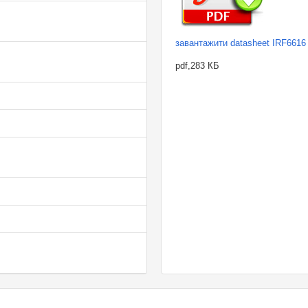
завантажити datasheet IRF6616
pdf,283 КБ