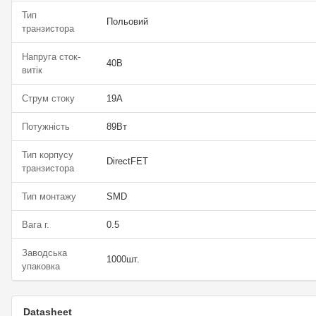
Тип
Польовий
транзистора
Напруга сток-
40В
витік
Струм стоку
19А
Потужність
89Вт
Тип корпусу
DirectFET
транзистора
Тип монтажу
SMD
Вага г.
0.5
Заводська
1000шт.
упаковка
Datasheet