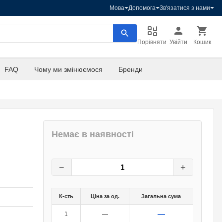
Мова
Допомога
Зв'язатися з нами
Порівняти
Увійти
Кошик
FAQ
Чому ми змінюємося
Бренди
Немає в наявності
37,20
грн.
0
грн.
−
+
К-сть
Ціна за од.
Загальна сума
—
1
—