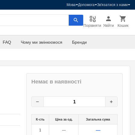
Мова
Допомога
Зв'язатися з нами
Порівняти
Увійти
Кошик
FAQ
Чому ми змінюємося
Бренди
Немає в наявності
36
грн.
0
грн.
−
+
К-сть
Ціна за од.
Загальна сума
—
1
—