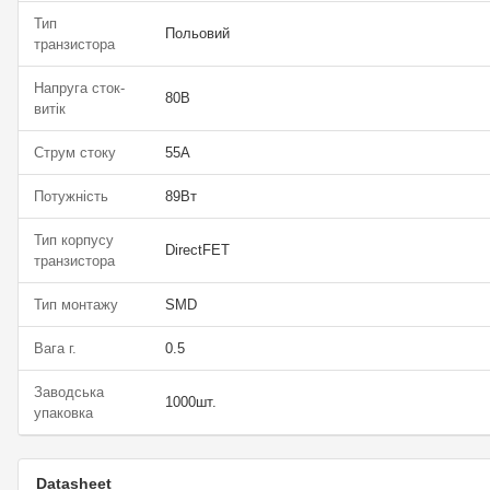
Тип
Польовий
транзистора
Напруга сток-
80В
витік
Струм стоку
55А
Потужність
89Вт
Тип корпусу
DirectFET
транзистора
Тип монтажу
SMD
Вага г.
0.5
Заводська
1000шт.
упаковка
Datasheet