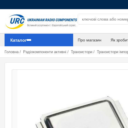
Пошук компонентів
Каталог
Про магазин
Як зроби
Головна
/
Радіокомпоненти активні
/
Транзистори
/
Транзистори імпор