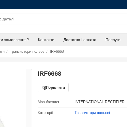
ти замовлення?
Контакти
Доставка і оплата
Послуги
тні
/
Транзистори польові
/
IRF6668
IRF6668
Порівняти
Manufacturer
INTERNATIONAL RECTIFIER
Категорії
Транзистори польові