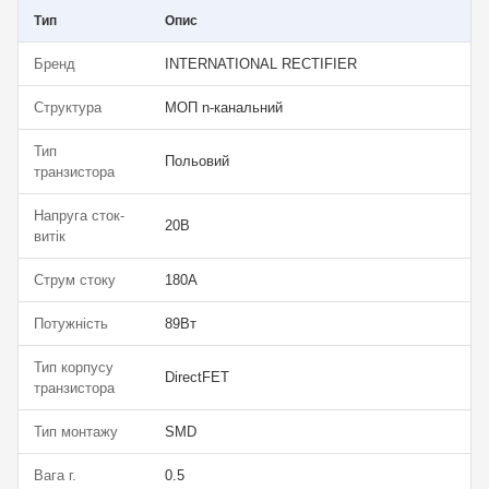
Тип
Опис
Бренд
INTERNATIONAL RECTIFIER
Структура
МОП n-канальний
Тип
Польовий
транзистора
Напруга сток-
20В
витік
Струм стоку
180А
Потужність
89Вт
Тип корпусу
DirectFET
транзистора
Тип монтажу
SMD
Вага г.
0.5