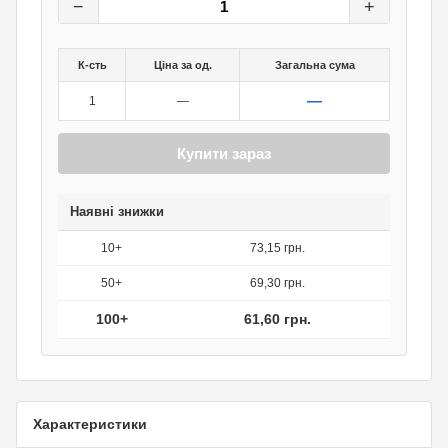
−
+
К-сть
Ціна за од.
Загальна сума
—
1
—
Купити зараз
Наявні знижки
10+
73,15 грн.
50+
69,30 грн.
100+
61,60 грн.
Характеристики