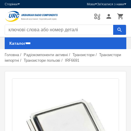
Сторінки
Мова
Зв'язатися з нами
Пошук компонентів
Каталог
Головна
/
Радіокомпоненти активні
/
Транзистори
/
Транзистори
імпортні
/
Транзистори польові
/
IRF6691