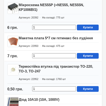
Мікросхема NE555P (=NE555, NE555N,
КР1006ВІ1)
Артикул
20392
На складі
775
шт
6 грн.
Купити
Макетна плата 5*7 см гетинакс без лудіння
Артикул
22950
На складі
475
шт
7 грн.
Купити
Термостійка втулка під транзистор TO-220,
TO-3, TO-247
Артикул
22952
На складі
1760
шт
0,50 грн.
Купити
Діод 10A10 (10A, 1000V)