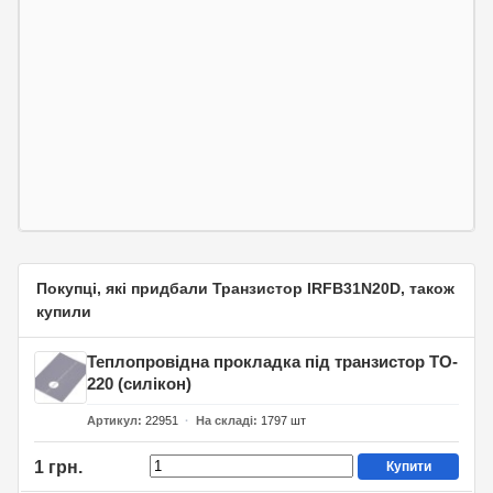
Покупці, які придбали Транзистор IRFB31N20D, також
купили
Теплопровідна прокладка під транзистор TO-
220 (силікон)
Артикул
22951
На складі
1797
шт
1 грн.
Купити