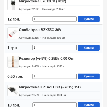
Мікросхема L7812CV (7812)
Артикул
21182
На складі
290
шт
12 грн.
Купити
Стабілітрон BZX55C 36V
Артикул
20215
На складі
305
шт
1 грн.
Купити
Резистор (+/-5%) 0,25Вт 0,00 Ом
Артикул
24485
На складі
1358
шт
0,50 грн.
Купити
Мікросхема КР142ЕН8В (=7815) 15В
Артикул
25509
На складі
1811
шт
10 грн.
Купити