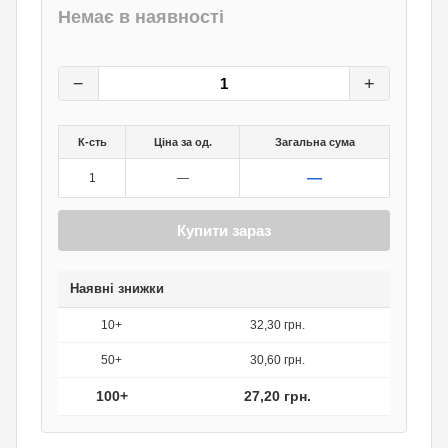
Немає в наявності
34
грн.
0
грн.
−
+
К-сть
Ціна за од.
Загальна сума
—
1
—
Купити зараз
Наявні знижки
10+
32,30 грн.
50+
30,60 грн.
100+
27,20 грн.