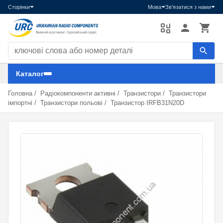
Сторінки
Мова
Зв'язатися з нами
Пошук компонентів
Каталог
Головна
/
Радіокомпоненти активні
/
Транзистори
/
Транзистори
імпортні
/
Транзистори польові
/
Транзистор IRFB31N20D