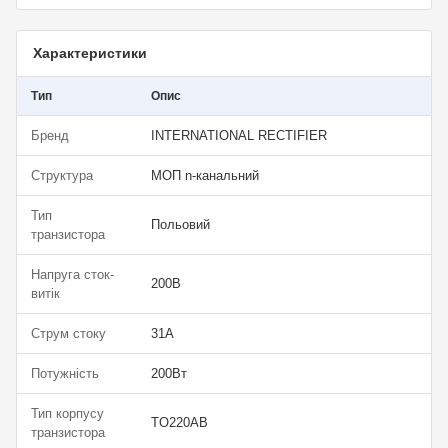
Характеристики
Тип
Опис
Бренд
INTERNATIONAL RECTIFIER
Структура
МОП n-канальний
Тип
Польовий
транзистора
Напруга сток-
200В
витік
Струм стоку
31А
Потужність
200Вт
Тип корпусу
TO220AB
транзистора