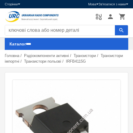
Сторінки
Мова
Зв'язатися з нами
Пошук компонентів
Каталог
Головна
/
Радіокомпоненти активні
/
Транзистори
/
Транзистори
імпортні
/
Транзистори польові
/
IRFB4115G