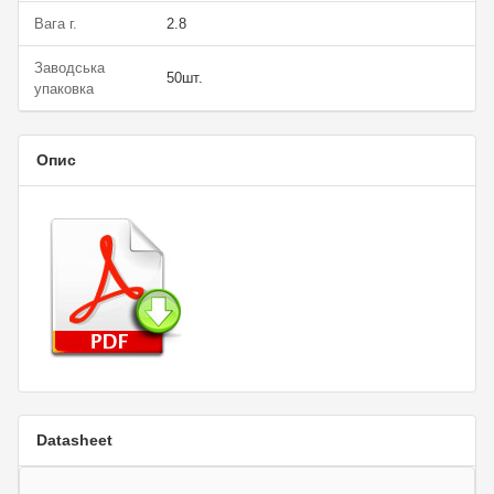
Вага г.
2.8
Заводська
50шт.
упаковка
Опис
Datasheet