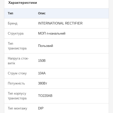
Характеристики
Тип
Опис
Бренд
INTERNATIONAL RECTIFIER
Структура
МОП n-канальний
Тип
Польовий
транзистора
Напруга сток-
150В
витік
Струм стоку
104А
Потужність
380Вт
Тип корпусу
TO220AB
транзистора
Тип монтажу
DIP