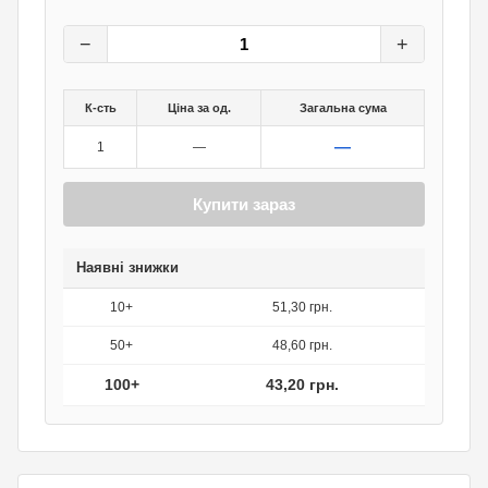
54
грн.
0
грн.
−
+
К-сть
Ціна за од.
Загальна сума
—
1
—
Купити зараз
Наявні знижки
10+
51,30 грн.
50+
48,60 грн.
100+
43,20 грн.