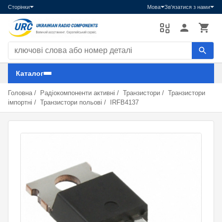
Сторінки
Мова
Зв'язатися з нами
Пошук компонентів
Каталог
Головна
/
Радіокомпоненти активні
/
Транзистори
/
Транзистори
імпортні
/
Транзистори польові
/
IRFB4137