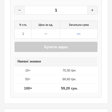
74
грн.
0
грн.
−
+
К-сть
Ціна за од.
Загальна сума
—
1
—
Купити зараз
Наявні знижки
10+
70,30 грн.
50+
66,60 грн.
100+
59,20 грн.