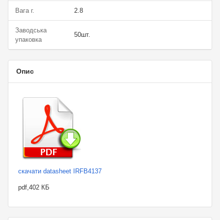
Вага г.
2.8
Заводська
50шт.
упаковка
Опис
скачати datasheet IRFB4137
pdf,402 КБ