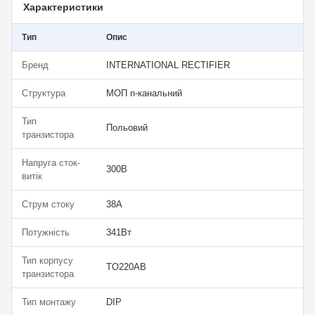
Характеристики
Тип
Опис
Бренд
INTERNATIONAL RECTIFIER
Структура
МОП n-канальний
Тип
Польовий
транзистора
Напруга сток-
300В
витік
Струм стоку
38А
Потужність
341Вт
Тип корпусу
TO220AB
транзистора
Тип монтажу
DIP