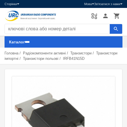
Сторінки
Мова
Зв'язатися з нами
Пошук компонентів
Каталог
Головна
/
Радіокомпоненти активні
/
Транзистори
/
Транзистори
імпортні
/
Транзистори польові
/
IRFB41N15D