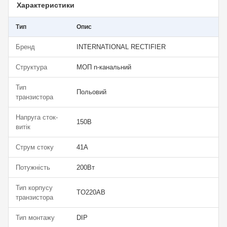
Характеристики
Тип
Опис
Бренд
INTERNATIONAL RECTIFIER
Структура
МОП n-канальний
Тип
Польовий
транзистора
Напруга сток-
150В
витік
Струм стоку
41А
Потужність
200Вт
Тип корпусу
TO220AB
транзистора
Тип монтажу
DIP