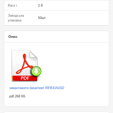
Вага г.
2.8
Заводська
50шт.
упаковка
Опис
завантажити datasheet IRFB41N15D
pdf,268 КБ