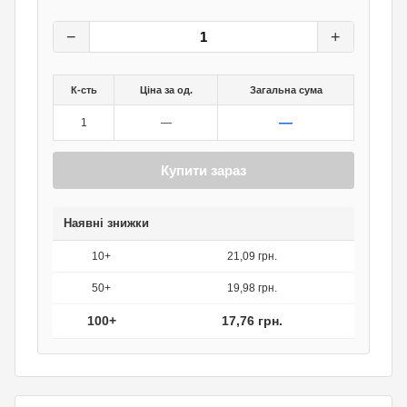
22,20
грн.
0
грн.
−
+
К-сть
Ціна за од.
Загальна сума
—
1
—
Купити зараз
Наявні знижки
10+
21,09 грн.
50+
19,98 грн.
100+
17,76 грн.