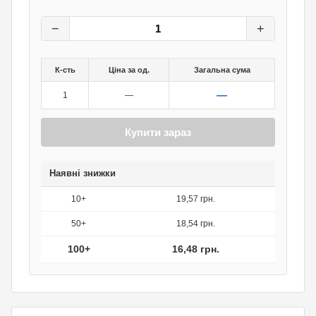
20,60
грн.
0
грн.
−
+
К-сть
Ціна за од.
Загальна сума
—
1
—
Купити зараз
Наявні знижки
10+
19,57 грн.
50+
18,54 грн.
100+
16,48 грн.