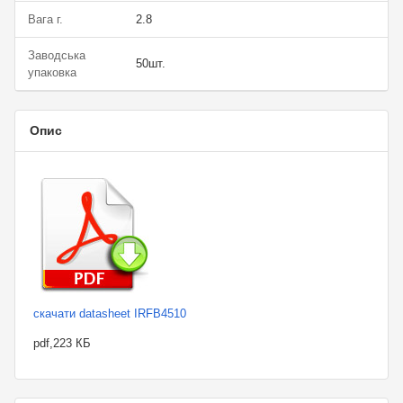
Вага г.
2.8
Заводська
50шт.
упаковка
Опис
скачати datasheet IRFB4510
pdf,223 КБ