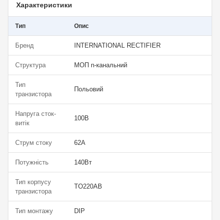
Характеристики
Тип
Опис
Бренд
INTERNATIONAL RECTIFIER
Структура
МОП n-канальний
Тип
Польовий
транзистора
Напруга сток-
100В
витік
Струм стоку
62А
Потужність
140Вт
Тип корпусу
TO220AB
транзистора
Тип монтажу
DIP