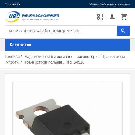
Сторінки
Мова
Зв'язатися з нами
Пошук компонентів
Каталог
Головна
/
Радіокомпоненти активні
/
Транзистори
/
Транзистори
імпортні
/
Транзистори польові
/
IRFB4510