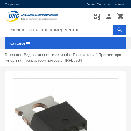
Сторінки
Мова
Зв'язатися з нами
Пошук компонентів
Каталог
Головна
/
Радіокомпоненти активні
/
Транзистори
/
Транзистори
імпортні
/
Транзистори польові
/
IRFB7534