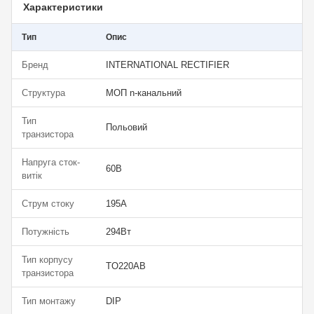
Характеристики
Тип
Опис
Бренд
INTERNATIONAL RECTIFIER
Структура
МОП n-канальний
Тип
Польовий
транзистора
Напруга сток-
60В
витік
Струм стоку
195А
Потужність
294Вт
Тип корпусу
TO220AB
транзистора
Тип монтажу
DIP