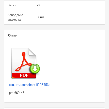
Вага г.
2.8
Заводська
50шт.
упаковка
Опис
скачати datasheet IRFB7534
pdf,669 КБ