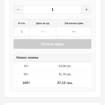
46,40
грн.
0
грн.
−
+
К-сть
Ціна за од.
Загальна сума
—
1
—
Купити зараз
Наявні знижки
10+
44,08 грн.
50+
41,76 грн.
100+
37,12 грн.