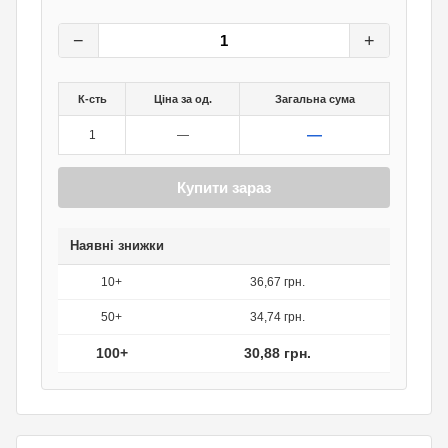
38,60
грн.
0
грн.
−
+
К-сть
Ціна за од.
Загальна сума
—
1
—
Купити зараз
Наявні знижки
10+
36,67 грн.
50+
34,74 грн.
100+
30,88 грн.