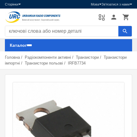
Сторінки
Мова
Зв'язатися з нами
Пошук компонентів
Каталог
Головна
/
Радіокомпоненти активні
/
Транзистори
/
Транзистори
імпортні
/
Транзистори польові
/
IRFB7734