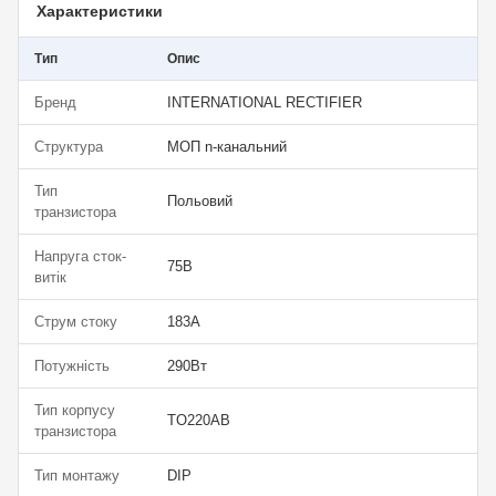
Характеристики
Тип
Опис
Бренд
INTERNATIONAL RECTIFIER
Структура
МОП n-канальний
Тип
Польовий
транзистора
Напруга сток-
75В
витік
Струм стоку
183А
Потужність
290Вт
Тип корпусу
TO220AB
транзистора
Тип монтажу
DIP