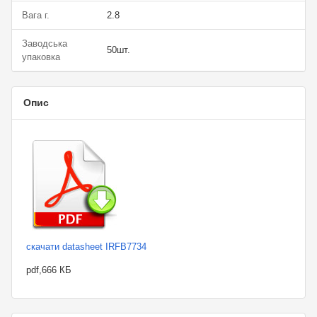
Вага г.
2.8
Заводська
50шт.
упаковка
Опис
скачати datasheet IRFB7734
pdf,666 КБ