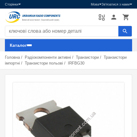
Сторінки
Мова
Зв'язатися з нами
Пошук компонентів
Каталог
Головна
/
Радіокомпоненти активні
/
Транзистори
/
Транзистори
імпортні
/
Транзистори польові
/
IRFBG30