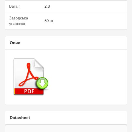
Вага г.
2.8
Заводська
50шт.
упаковка
Опис
Datasheet