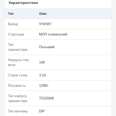
Характеристики
Тип
Опис
Бренд
VISHAY
Структура
МОП n-канальний
Тип
Польовий
транзистора
Напруга сток-
1кВ
витік
Струм стоку
3.1А
Потужність
125Вт
Тип корпусу
TO220AB
транзистора
Тип монтажу
DIP