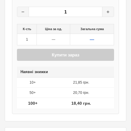
23
грн.
0
грн.
−
+
К-сть
Ціна за од.
Загальна сума
—
1
—
Купити зараз
Наявні знижки
10+
21,85 грн.
50+
20,70 грн.
100+
18,40 грн.