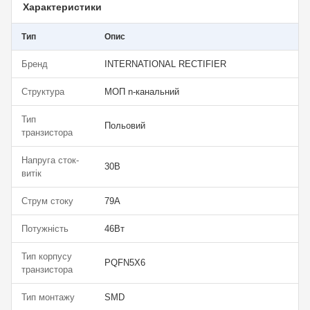
Характеристики
Тип
Опис
Бренд
INTERNATIONAL RECTIFIER
Структура
МОП n-канальний
Тип
Польовий
транзистора
Напруга сток-
30В
витік
Струм стоку
79А
Потужність
46Вт
Тип корпусу
PQFN5X6
транзистора
Тип монтажу
SMD