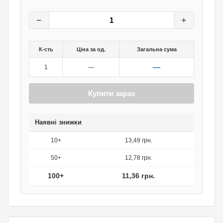
14,20
грн.
0
грн.
−
+
К-сть
Ціна за од.
Загальна сума
—
1
—
Купити зараз
Наявні знижки
10+
13,49 грн.
50+
12,78 грн.
100+
11,36 грн.