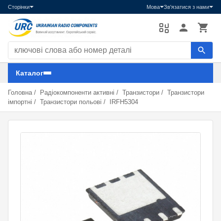
Сторінки
Мова
Зв'язатися з нами
Пошук компонентів
Каталог
Головна
/
Радіокомпоненти активні
/
Транзистори
/
Транзистори
імпортні
/
Транзистори польові
/
IRFH5304