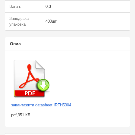
Вага г.
0.3
Заводська
400шт.
упаковка
Опис
завантажити datasheet IRFH5304
pdf,351 КБ