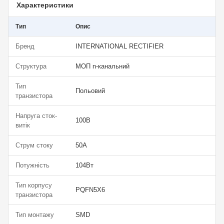
Характеристики
Тип
Опис
Бренд
INTERNATIONAL RECTIFIER
Структура
МОП n-канальний
Тип
Польовий
транзистора
Напруга сток-
100В
витік
Струм стоку
50А
Потужність
104Вт
Тип корпусу
PQFN5X6
транзистора
Тип монтажу
SMD