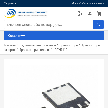
Сторінки
Мова
Зв'язатися з нами
Пошук компонентів
Каталог
Головна
/
Радіокомпоненти активні
/
Транзистори
/
Транзистори
імпортні
/
Транзистори польові
/
IRFH7110