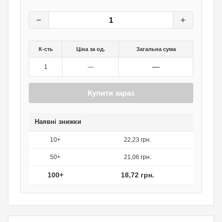
23,40
грн.
0
грн.
−
+
К-сть
Ціна за од.
Загальна сума
—
1
—
Купити зараз
Наявні знижки
10+
22,23 грн.
50+
21,06 грн.
100+
18,72 грн.