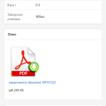
Вага г.
0.3
Заводська
400шт.
упаковка
Опис
завантажити datasheet IRFH7110
pdf,240 КБ