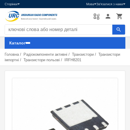
Сторінки
Мова
Зв'язатися з нами
Пошук компонентів
Каталог
Головна
/
Радіокомпоненти активні
/
Транзистори
/
Транзистори
імпортні
/
Транзистори польові
/
IRFH8201