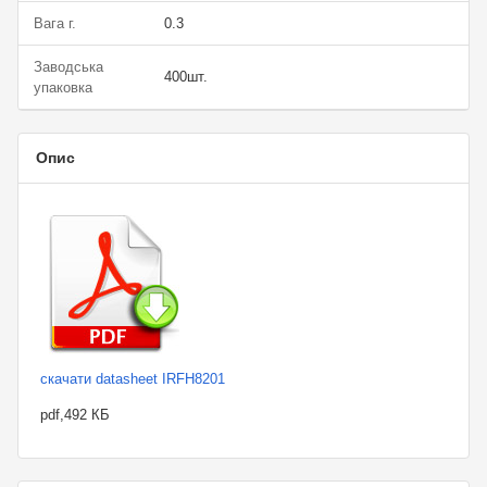
Вага г.
0.3
Заводська
400шт.
упаковка
Опис
скачати datasheet IRFH8201
pdf,492 КБ