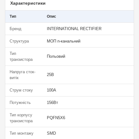
Характеристики
Тип
Опис
Бренд
INTERNATIONAL RECTIFIER
Структура
МОП n-канальний
Тип
Польовий
транзистора
Напруга сток-
25В
витік
Струм стоку
100А
Потужність
156Вт
Тип корпусу
PQFN5X6
транзистора
Тип монтажу
SMD