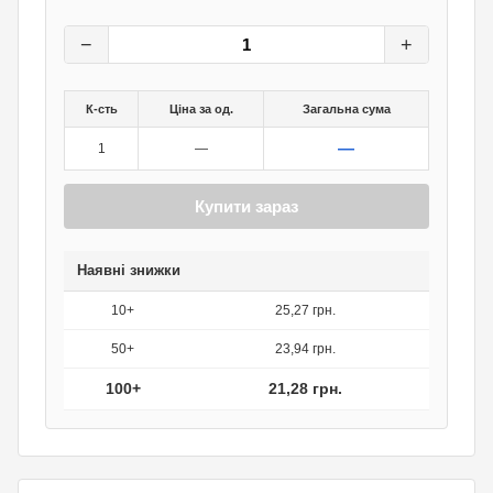
26,60
грн.
0
грн.
−
+
К-сть
Ціна за од.
Загальна сума
—
1
—
Купити зараз
Наявні знижки
10+
25,27 грн.
50+
23,94 грн.
100+
21,28 грн.