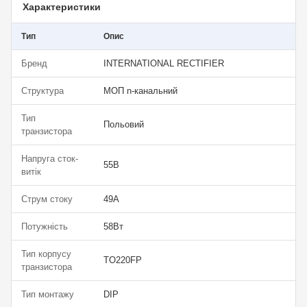
Характеристики
Тип
Опис
Бренд
INTERNATIONAL RECTIFIER
Структура
МОП n-канальний
Тип
Польовий
транзистора
Напруга сток-
55В
витік
Струм стоку
49А
Потужність
58Вт
Тип корпусу
TO220FP
транзистора
Тип монтажу
DIP