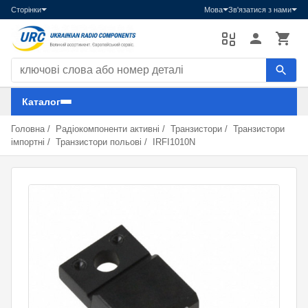
Сторінки
Мова
Зв'язатися з нами
Пошук компонентів
Каталог
Головна
/
Радіокомпоненти активні
/
Транзистори
/
Транзистори
імпортні
/
Транзистори польові
/
IRFI1010N