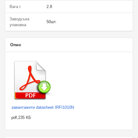
Вага г.
2.8
Заводська
50шт.
упаковка
Опис
завантажити datasheet IRFI1010N
pdf,235 КБ