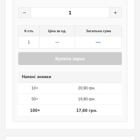
22
грн.
0
грн.
−
+
К-сть
Ціна за од.
Загальна сума
—
1
—
Купити зараз
Наявні знижки
10+
20,90 грн.
50+
19,80 грн.
100+
17,60 грн.