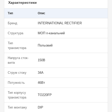
Характеристики
Тип
Опис
Бренд
INTERNATIONAL RECTIFIER
Структура
МОП n-канальний
Тип
Польовий
транзистора
Напруга сток-
150В
витік
Струм стоку
34А
Потужність
46Вт
Тип корпусу
TO220FP
транзистора
Тип монтажу
DIP