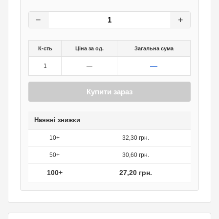
34
грн.
0
грн.
−
+
К-сть
Ціна за од.
Загальна сума
—
1
—
Купити зараз
Наявні знижки
10+
32,30 грн.
50+
30,60 грн.
100+
27,20 грн.