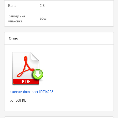
Вага г.
2.8
Заводська
50шт.
упаковка
Опис
скачати datasheet IRFI4228
pdf,309 КБ