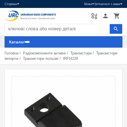
Сторінки
Мова
Зв'язатися з нами
Пошук компонентів
Каталог
Головна
/
Радіокомпоненти активні
/
Транзистори
/
Транзистори
імпортні
/
Транзистори польові
/
IRFI4228