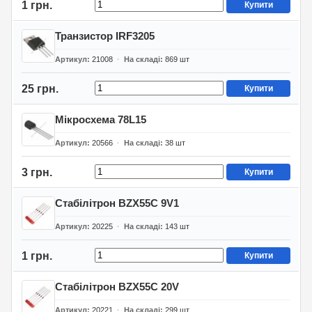
1 грн.
Купити
Транзистор IRF3205
Артикул
21008
На складі
869
шт
25 грн.
Купити
Мікросхема 78L15
Артикул
20566
На складі
38
шт
3 грн.
Купити
Стабілітрон BZX55C 9V1
Артикул
20225
На складі
143
шт
1 грн.
Купити
Стабілітрон BZX55C 20V
Артикул
20221
На складі
299
шт