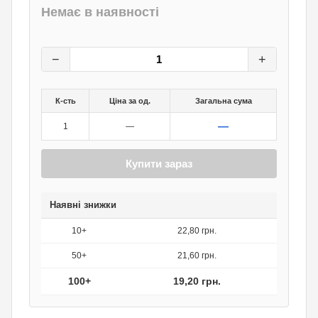
Немає в наявності
24
грн.
0
грн.
−
+
К-сть
Ціна за од.
Загальна сума
—
1
—
Купити зараз
Наявні знижки
10+
22,80 грн.
50+
21,60 грн.
100+
19,20 грн.