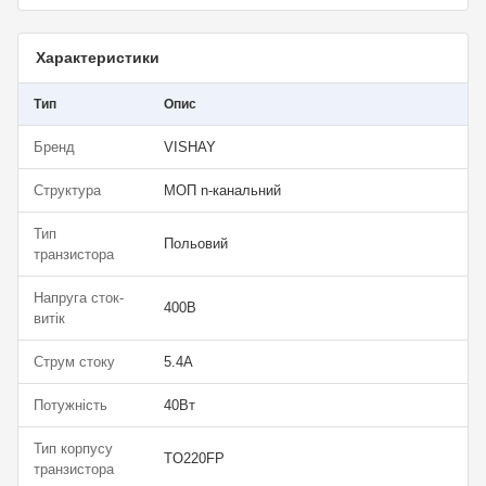
Характеристики
Тип
Опис
Бренд
VISHAY
Структура
МОП n-канальний
Тип
Польовий
транзистора
Напруга сток-
400В
витік
Струм стоку
5.4А
Потужність
40Вт
Тип корпусу
TO220FP
транзистора