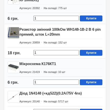
Артикул
20392
На складі
775
шт
6 грн.
Купити
Резистор змінний 100kОм WH148-1B-2 B 6 pin
прямий, шток L=20mm
Артикул
20859
На складі
152
шт
18 грн.
Купити
Мікросхема К176КТ1
Артикул
21419
На складі
10
шт
6 грн.
Купити
Діод 1N4148 (=кд522)(0.2A/75V 4ns)
Артикул
20140
На складі
5717
шт