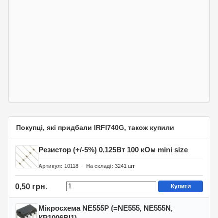
Покупці, які придбали IRFI740G, також купили
Резистор (+/-5%) 0,125Вт 100 кОм mini size
Артикул
10118
На складі
3241
шт
0,50 грн.
Купити
Мікросхема NE555P (=NE555, NE555N,
КР1006ВІ1)