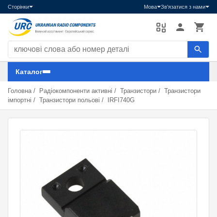
Сторінки
Мова
Зв'язатися з нами
Пошук компонентів
Каталог
Головна
/
Радіокомпоненти активні
/
Транзистори
/
Транзистори
імпортні
/
Транзистори польові
/
IRFI740G