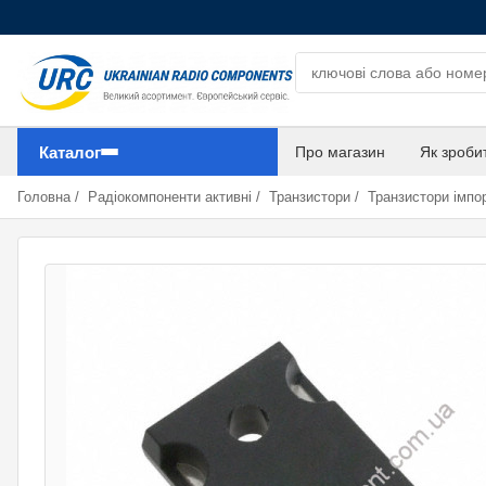
Пошук компонентів
Каталог
Про магазин
Як зроби
Головна
/
Радіокомпоненти активні
/
Транзистори
/
Транзистори імпор