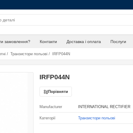
ти замовлення?
Контакти
Доставка і оплата
Послуги
тні
/
Транзистори польові
/
IRFP044N
IRFP044N
Порівняти
Manufacturer
INTERNATIONAL RECTIFIER
Категорії
Транзистори польові