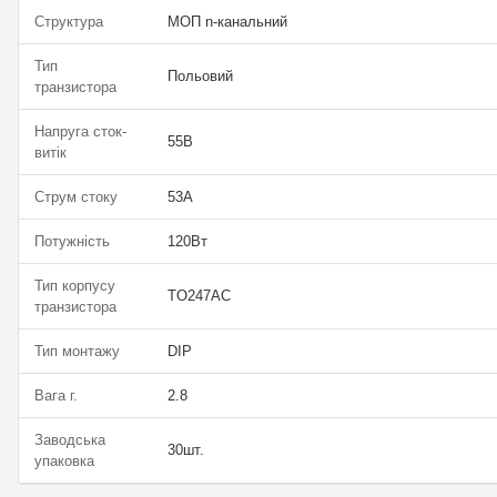
Структура
МОП n-канальний
Тип
Польовий
транзистора
Напруга сток-
55В
витік
Струм стоку
53А
Потужність
120Вт
Тип корпусу
TO247AC
транзистора
Тип монтажу
DIP
Вага г.
2.8
Заводська
30шт.
упаковка