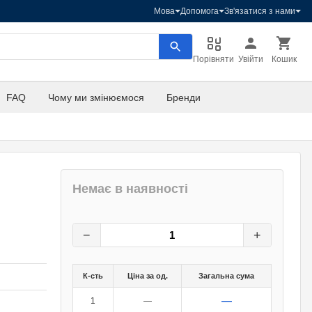
Мова
Допомога
Зв'язатися з нами
Порівняти
Увійти
Кошик
FAQ
Чому ми змінюємося
Бренди
Немає в наявності
27
грн.
0
грн.
−
+
К-сть
Ціна за од.
Загальна сума
—
1
—