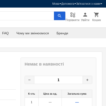
Мова
Допомога
Зв'язатися з нами
Порівняти
Увійти
Кошик
FAQ
Чому ми змінюємося
Бренди
Немає в наявності
50
грн.
0
грн.
−
+
К-сть
Ціна за од.
Загальна сума
—
1
—