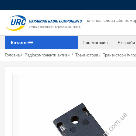
Пошук компонентів
Каталог
Про магазин
Як зроби
Головна
/
Радіокомпоненти активні
/
Транзистори
/
Транзистори імпор