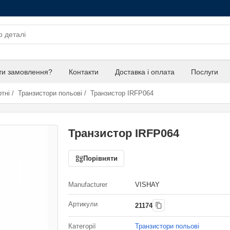
ти замовлення?
Контакти
Доставка і оплата
Послуги
тні
/
Транзистори польові
/
Транзистор IRFP064
Транзистор IRFP064
Порівняти
Manufacturer
VISHAY
Артикули
21174
Категорії
Транзистори польові