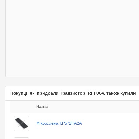
Покупці, які придбали Транзистор IRFP064, також купили
Назва
Мікросхема КР572ПА2А