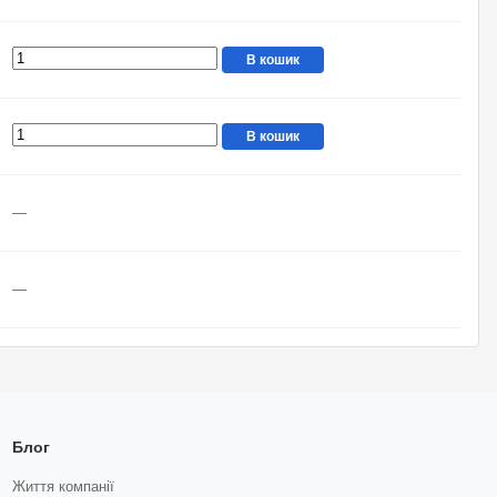
В кошик
В кошик
—
—
Блог
Життя компанії