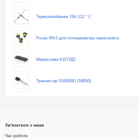
Термозапобіжник 15А 121 ° C
Ручка RN-5 для потенціометра чорно-жовта
Мікросхема К157УД2
Транзистор SS8050D (S8050)
Зв'язатися з нами
Час роботи