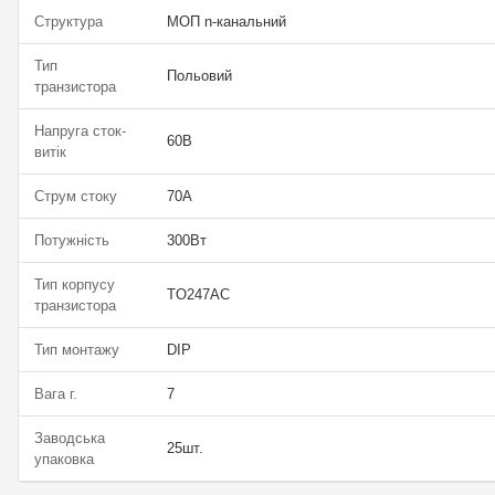
Структура
МОП n-канальний
Тип
Польовий
транзистора
Напруга сток-
60В
витік
Струм стоку
70А
Потужність
300Вт
Тип корпусу
TO247AC
транзистора
Тип монтажу
DIP
Вага г.
7
Заводська
25шт.
упаковка