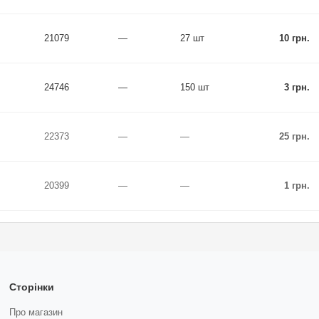
21079
—
27 шт
10 грн.
24746
—
150 шт
3 грн.
22373
—
—
25 грн.
20399
—
—
1 грн.
Сторінки
Про магазин