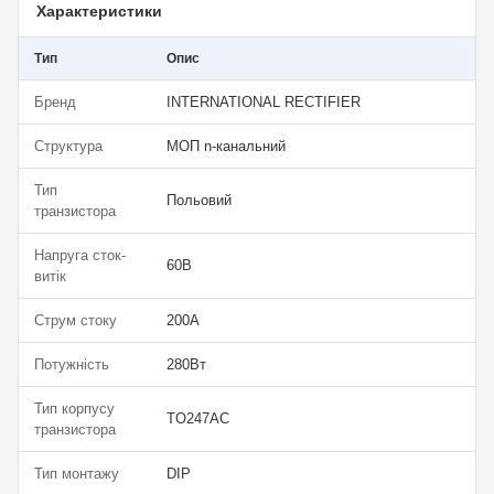
Характеристики
Тип
Опис
Бренд
INTERNATIONAL RECTIFIER
Структура
МОП n-канальний
Тип
Польовий
транзистора
Напруга сток-
60В
витік
Струм стоку
200А
Потужність
280Вт
Тип корпусу
TO247AC
транзистора
Тип монтажу
DIP