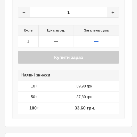
42
грн.
0
грн.
−
+
К-сть
Ціна за од.
Загальна сума
—
1
—
Купити зараз
Наявні знижки
10+
39,90 грн.
50+
37,80 грн.
100+
33,60 грн.