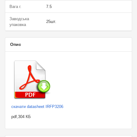
Вага г.
7.5
Заводська
25шт.
упаковка
Опис
скачати datasheet IRFP3206
pdf,304 КБ