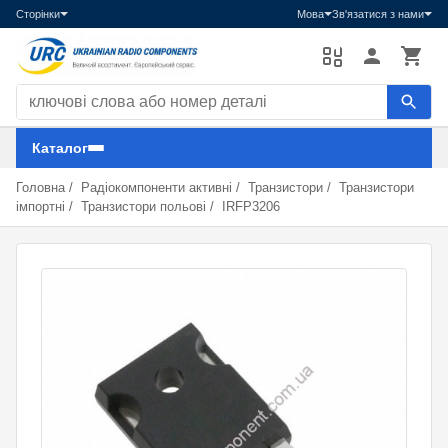
Сторінки
Мова
Зв'язатися з нами
Пошук компонентів
Каталог
Головна
/
Радіокомпоненти активні
/
Транзистори
/
Транзистори
імпортні
/
Транзистори польові
/
IRFP3206