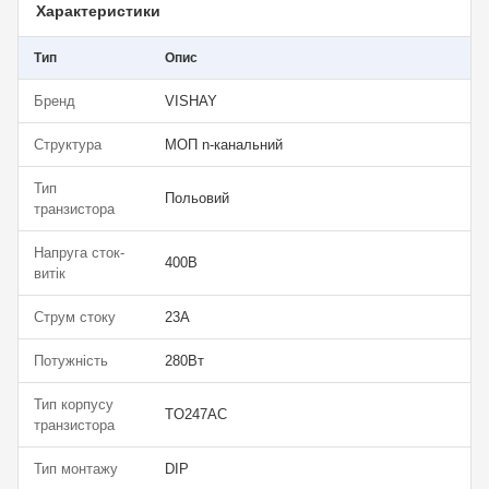
Характеристики
Тип
Опис
Бренд
VISHAY
Структура
МОП n-канальний
Тип
Польовий
транзистора
Напруга сток-
400В
витік
Струм стоку
23А
Потужність
280Вт
Тип корпусу
TO247AC
транзистора
Тип монтажу
DIP