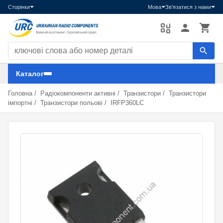
Сторінки
Мова
Зв'язатися з нами
Пошук компонентів
Каталог
Головна
/
Радіокомпоненти активні
/
Транзистори
/
Транзистори
імпортні
/
Транзистори польові
/
IRFP360LC