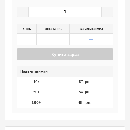
60
грн.
0
грн.
−
+
К-сть
Ціна за од.
Загальна сума
—
1
—
Купити зараз
Наявні знижки
10+
57 грн.
50+
54 грн.
100+
48 грн.