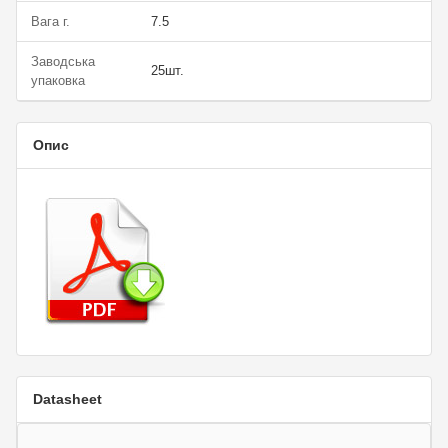
Вага г.
7.5
Заводська
25шт.
упаковка
Опис
Datasheet