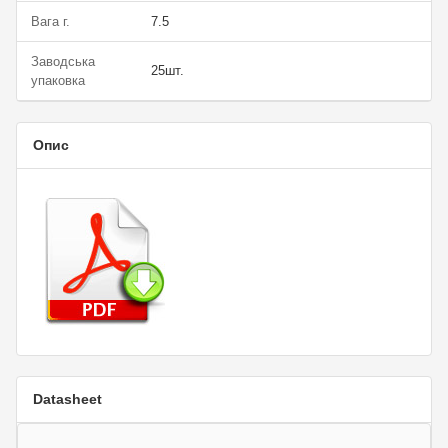
Вага г.
7.5
Заводська
25шт.
упаковка
Опис
Datasheet