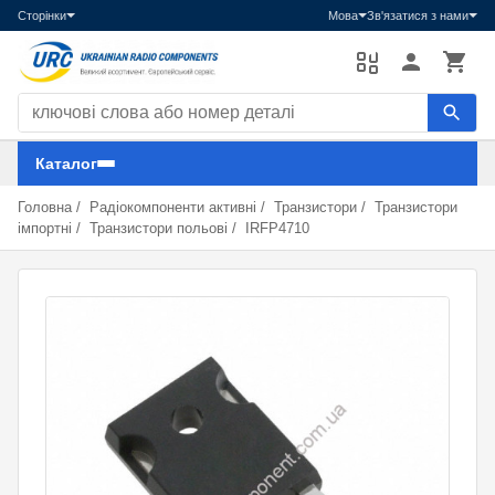
Сторінки
Мова
Зв'язатися з нами
Пошук компонентів
Каталог
Головна
/
Радіокомпоненти активні
/
Транзистори
/
Транзистори
імпортні
/
Транзистори польові
/
IRFP4710