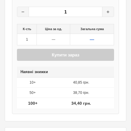
43
грн.
0
грн.
−
+
К-сть
Ціна за од.
Загальна сума
—
1
—
Купити зараз
Наявні знижки
10+
40,85 грн.
50+
38,70 грн.
100+
34,40 грн.