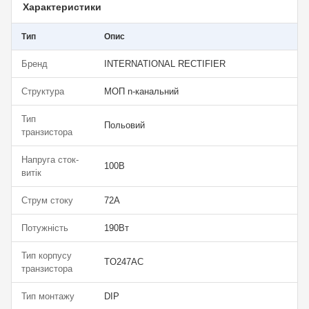
Характеристики
Тип
Опис
Бренд
INTERNATIONAL RECTIFIER
Структура
МОП n-канальний
Тип
Польовий
транзистора
Напруга сток-
100В
витік
Струм стоку
72А
Потужність
190Вт
Тип корпусу
TO247AC
транзистора
Тип монтажу
DIP