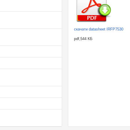
скачати datasheet IRFP7530
pdf,544 КБ