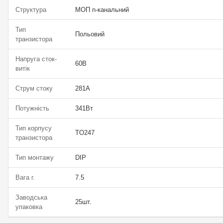
Структура
МОП n-канальний
Тип
Польовий
транзистора
Напруга сток-
60В
витік
Струм стоку
281А
Потужність
341Вт
Тип корпусу
TO247
транзистора
Тип монтажу
DIP
Вага г.
7.5
Заводська
25шт.
упаковка