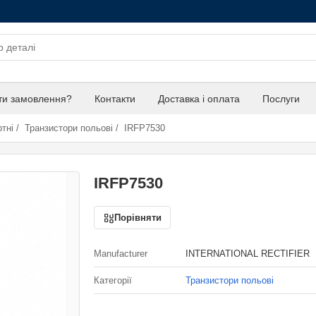
ти замовлення?
Контакти
Доставка і оплата
Послуги
тні
/
Транзистори польові
/
IRFP7530
IRFP7530
Порівняти
Manufacturer
INTERNATIONAL RECTIFIER
Категорії
Транзистори польові