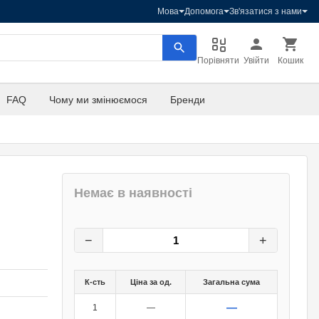
Мова
Допомога
Зв'язатися з нами
Порівняти
Увійти
Кошик
FAQ
Чому ми змінюємося
Бренди
Немає в наявності
70
грн.
0
грн.
−
+
К-сть
Ціна за од.
Загальна сума
—
1
—