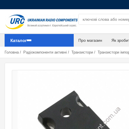
Пошук компонентів
Каталог
Про магазин
Як зроби
Головна
/
Радіокомпоненти активні
/
Транзистори
/
Транзистори імпор