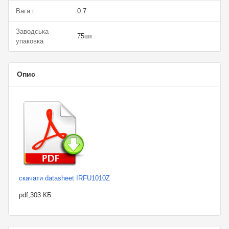
Вага г.
0.7
Заводська
75шт.
упаковка
Опис
скачати datasheet IRFU1010Z
pdf,303 КБ