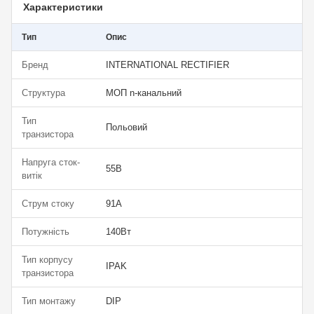
Характеристики
Тип
Опис
Бренд
INTERNATIONAL RECTIFIER
Структура
МОП n-канальний
Тип
Польовий
транзистора
Напруга сток-
55В
витік
Струм стоку
91А
Потужність
140Вт
Тип корпусу
IPAK
транзистора
Тип монтажу
DIP