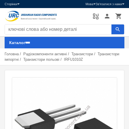
Сторінки
Мова
Зв'язатися з нами
Пошук компонентів
Каталог
Головна
/
Радіокомпоненти активні
/
Транзистори
/
Транзистори
імпортні
/
Транзистори польові
/
IRFU1010Z