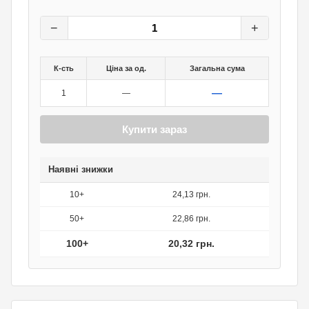
25,40
грн.
0
грн.
−
+
К-сть
Ціна за од.
Загальна сума
—
1
—
Купити зараз
Наявні знижки
10+
24,13 грн.
50+
22,86 грн.
100+
20,32 грн.