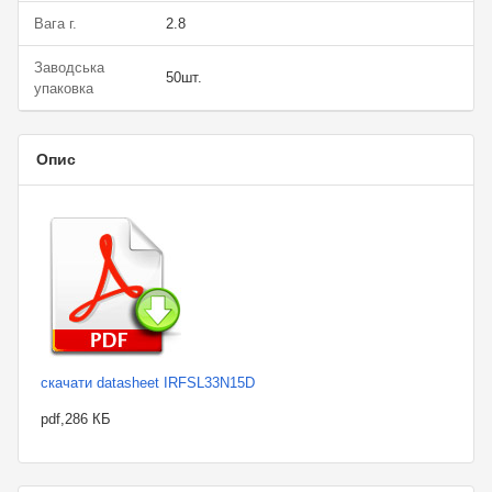
Вага г.
2.8
Заводська
50шт.
упаковка
Опис
скачати datasheet IRFSL33N15D
pdf,286 КБ