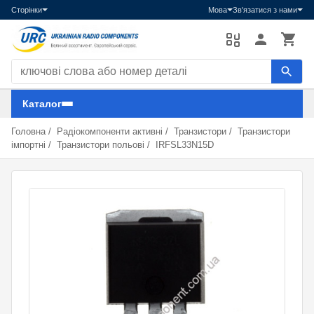
Сторінки
Мова
Зв'язатися з нами
Пошук компонентів
Каталог
Головна
/
Радіокомпоненти активні
/
Транзистори
/
Транзистори
імпортні
/
Транзистори польові
/
IRFSL33N15D