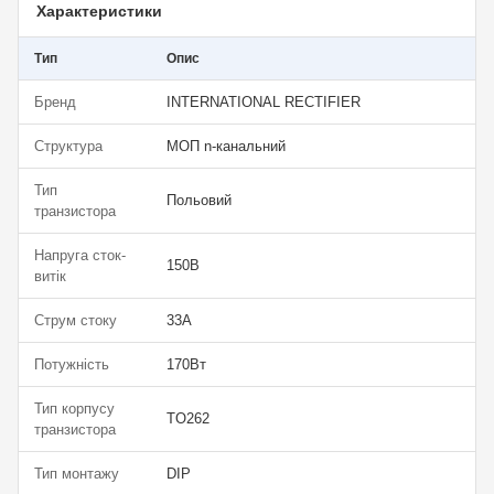
Характеристики
Тип
Опис
Бренд
INTERNATIONAL RECTIFIER
Структура
МОП n-канальний
Тип
Польовий
транзистора
Напруга сток-
150В
витік
Струм стоку
33А
Потужність
170Вт
Тип корпусу
TO262
транзистора
Тип монтажу
DIP