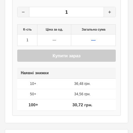
38,40
грн.
0
грн.
−
+
К-сть
Ціна за од.
Загальна сума
—
1
—
Купити зараз
Наявні знижки
10+
36,48 грн.
50+
34,56 грн.
100+
30,72 грн.