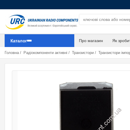
Пошук компонентів
Каталог
Про магазин
Як зроби
Головна
/
Радіокомпоненти активні
/
Транзистори
/
Транзистори імпор