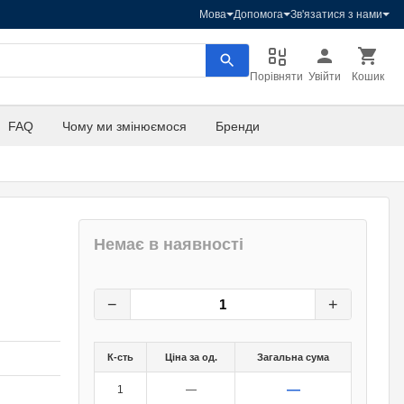
Мова
Допомога
Зв'язатися з нами
Порівняти
Увійти
Кошик
FAQ
Чому ми змінюємося
Бренди
Немає в наявності
21,60
грн.
0
грн.
−
+
К-сть
Ціна за од.
Загальна сума
—
1
—