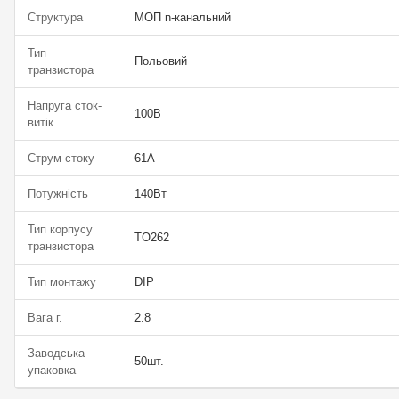
Структура
МОП n-канальний
Тип
Польовий
транзистора
Напруга сток-
100В
витік
Струм стоку
61А
Потужність
140Вт
Тип корпусу
TO262
транзистора
Тип монтажу
DIP
Вага г.
2.8
Заводська
50шт.
упаковка