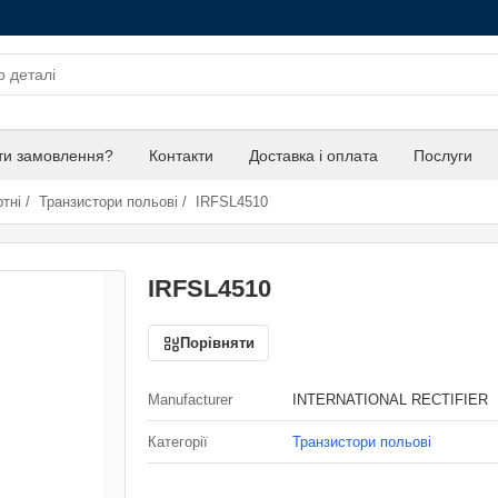
ти замовлення?
Контакти
Доставка і оплата
Послуги
тні
/
Транзистори польові
/
IRFSL4510
IRFSL4510
Порівняти
Manufacturer
INTERNATIONAL RECTIFIER
Категорії
Транзистори польові