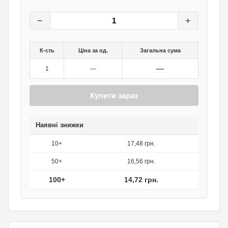
18,40
грн.
0
грн.
−
+
К-сть
Ціна за од.
Загальна сума
—
1
—
Купити зараз
Наявні знижки
10+
17,48 грн.
50+
16,56 грн.
100+
14,72 грн.