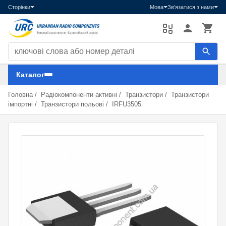
Сторінки
Мова
Зв'язатися з нами
Пошук компонентів
Каталог
Головна
/
Радіокомпоненти активні
/
Транзистори
/
Транзистори
імпортні
/
Транзистори польові
/
IRFU3505