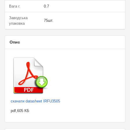
Вага г.
0.7
Заводська
75шт.
упаковка
Опис
скачати datasheet IRFU3505
pdf,605 КБ