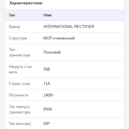
Характеристики
Тип
Опис
Бренд
INTERNATIONAL RECTIFIER
Структура
МОП n-канальний
Тип
Польовий
транзистора
Напруга сток-
55В
витік
Струм стоку
71А
Потужність
140Вт
Тип корпусу
IPAK
транзистора
Тип монтажу
DIP