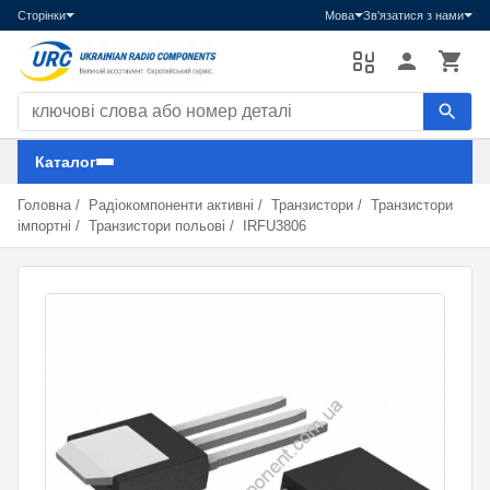
Сторінки
Мова
Зв'язатися з нами
Пошук компонентів
Каталог
Головна
/
Радіокомпоненти активні
/
Транзистори
/
Транзистори
імпортні
/
Транзистори польові
/
IRFU3806