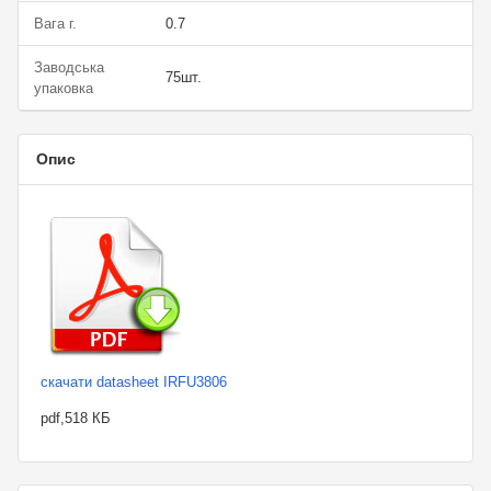
Вага г.
0.7
Заводська
75шт.
упаковка
Опис
скачати datasheet IRFU3806
pdf,518 КБ