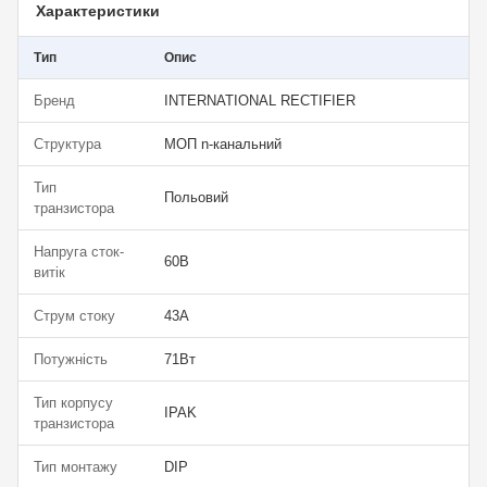
Характеристики
Тип
Опис
Бренд
INTERNATIONAL RECTIFIER
Структура
МОП n-канальний
Тип
Польовий
транзистора
Напруга сток-
60В
витік
Струм стоку
43А
Потужність
71Вт
Тип корпусу
IPAK
транзистора
Тип монтажу
DIP