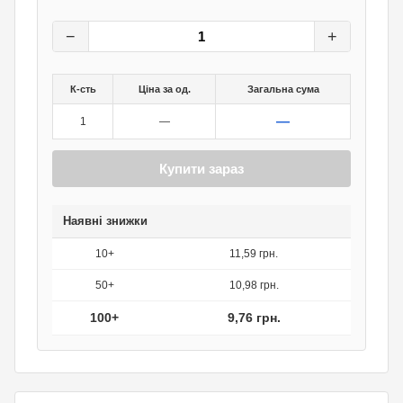
12,20
грн.
0
грн.
−
+
К-сть
Ціна за од.
Загальна сума
—
1
—
Купити зараз
Наявні знижки
10+
11,59 грн.
50+
10,98 грн.
100+
9,76 грн.